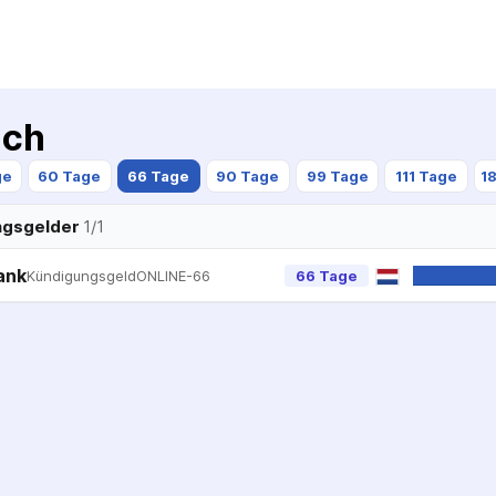
ich
ge
60 Tage
66 Tage
90 Tage
99 Tage
111 Tage
1
ngsgelder
1
/
1
ank
KündigungsgeldONLINE-66
66 Tage