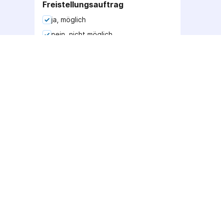
Freistellungsauftrag
ja, möglich
nein, nicht möglich
Quellensteuer
nein
ja, reduzierbar auf 0%
ja, unvollständig reduzierbar
ja, nicht reduzierbar
AGB
Deutsches Unternehmen
mit Sitz bei Augsburg