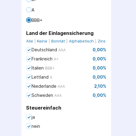
A
BBB+
Land der Einlagensicherung
Alle
|
Keine
|
Bonität
|
Alphabetisch
|
Zins
Deutschland
0,00
%
AAA
Frankreich
0,00
%
A+
Italien
0,00
%
BBB+
Lettland
0,00
%
A
Niederlande
2,10
%
AAA
Schweden
0,00
%
AAA
Steuereinfach
ja
nein