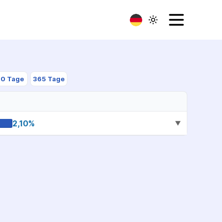
80 Tage
365 Tage
2,10
%
▼