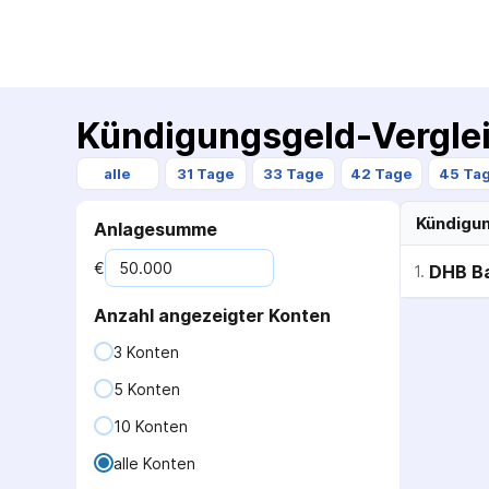
Kündigungsgeld-Vergle
alle
31 Tage
33 Tage
42 Tage
45 Ta
Kündigu
Anlagesumme
€
DHB B
1
.
Anzahl angezeigter Konten
3 Konten
5 Konten
10 Konten
alle Konten