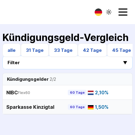
Kündigungsgeld-Vergleich
alle
31 Tage
33 Tage
42 Tage
45 Tage
Filter
▼
Kündigungsgelder
2
/
2
NIBC
2,10
%
Flex60
60 Tage
Sparkasse Kinzigtal
1,50
%
60 Tage