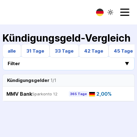
Kündigungsgeld-Vergleich
alle
31 Tage
33 Tage
42 Tage
45 Tage
Filter
▼
Kündigungsgelder
1
/
1
MMV Bank
2,00
%
Sparkonto 12
365 Tage