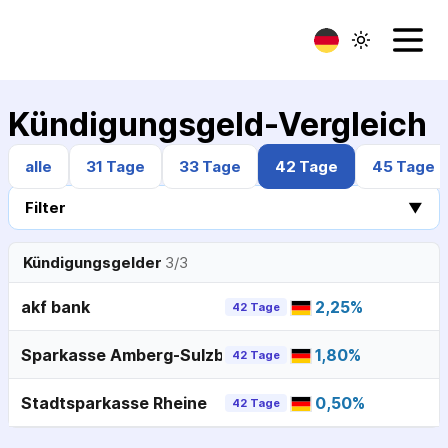
Kündigungsgeld-Vergleich
alle
31 Tage
33 Tage
42 Tage
45 Tage
Filter
▼
Kündigungsgelder
3
/
3
akf bank
2,25
%
42 Tage
Sparkasse Amberg-Sulzbach
1,80
%
42 Tage
Stadtsparkasse Rheine
0,50
%
42 Tage