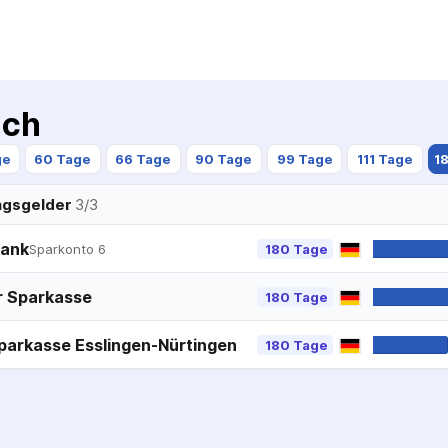
ich
ge
60 Tage
66 Tage
90 Tage
99 Tage
111 Tage
1
ngsgelder
3
/
3
ank
Sparkonto 6
180 Tage
r Sparkasse
180 Tage
parkasse Esslingen-Nürtingen
180 Tage