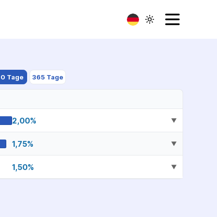
80 Tage
365 Tage
2,00
%
▼
1,75
%
▼
1,50
%
▼