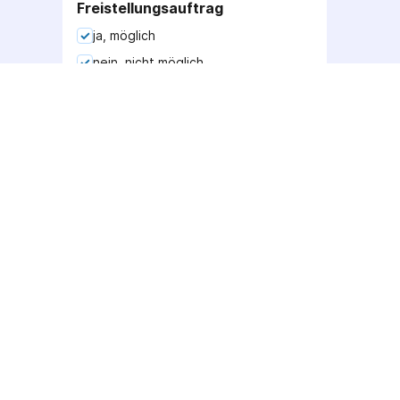
Freistellungsauftrag
ja, möglich
nein, nicht möglich
Quellensteuer
nein
ja, reduzierbar auf 0%
ja, unvollständig reduzierbar
ja, nicht reduzierbar
AGB
Deutsches Unternehmen
mit Sitz bei Augsburg