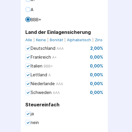
A
BBB+
Land der Einlagensicherung
Alle
|
Keine
|
Bonität
|
Alphabetisch
|
Zins
Deutschland
2,00
%
AAA
Frankreich
0,00
%
A+
Italien
0,00
%
BBB+
Lettland
0,00
%
A
Niederlande
0,00
%
AAA
Schweden
0,00
%
AAA
Steuereinfach
ja
nein