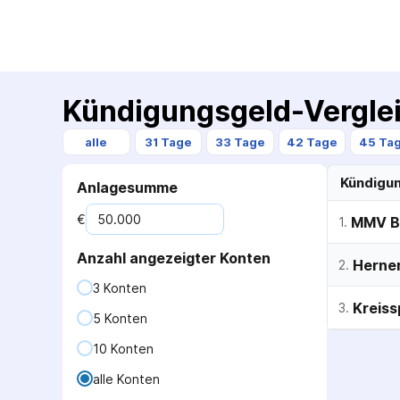
Kündigungsgeld-Vergle
alle
31 Tage
33 Tage
42 Tage
45 Ta
Kündigu
Anlagesumme
€
MMV B
1
.
Anzahl angezeigter Konten
Herne
2
.
3 Konten
Kreiss
3
.
5 Konten
10 Konten
alle Konten