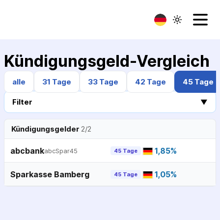
Kündigungsgeld-Vergleich
alle
31 Tage
33 Tage
42 Tage
45 Tage
Filter
▼
Kündigungsgelder
2
/
2
abcbank
1,85
%
abcSpar45
45 Tage
Sparkasse Bamberg
1,05
%
45 Tage