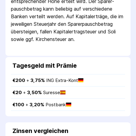
entsprechender Höhe erteilt wird. Der Sparer­
pausch­betrag kann beliebig auf verschiedene
Banken verteilt werden. Auf Kapitalerträge, die im
jeweiligen Steuerjahr den Sparer­pausch­betrag
übersteigen, fallen Kapital­ertrag­steuer und Soli
sowie ggf. Kirchensteuer an.
Tagesgeld mit Prämie
€
200
 + 
3,75
%
ING Extra-Kont
€
20
 + 
3,50
%
Suresse
€
100
 + 
3,20
%
Postbank
Zinsen vergleichen