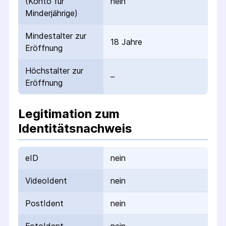
(Konto für
nein
Minderjährige)
Mindestalter zur
18 Jahre
Eröffnung
Höchstalter zur
–
Eröffnung
Legitimation zum
Identitätsnachweis
eID
nein
VideoIdent
nein
PostIdent
nein