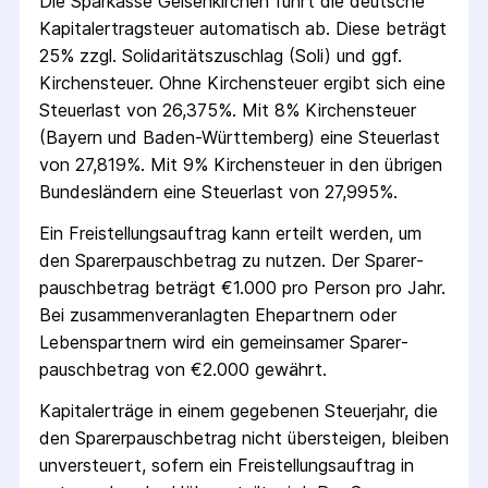
Die
Sparkasse Gelsenkirchen
führt die deutsche
Kapital­ertrag­steuer automatisch ab. Diese beträgt
25% zzgl. Solidaritäts­zuschlag (Soli) und ggf.
Kirchensteuer. Ohne Kirchensteuer ergibt sich eine
Steuerlast von 26,375%. Mit 8% Kirchensteuer
(Bayern und Baden-Württemberg) eine Steuerlast
von 27,819%. Mit 9% Kirchensteuer in den übrigen
Bundesländern eine Steuerlast von 27,995%.
Ein Freistellungs­auftrag kann erteilt werden, um
den Sparer­pausch­betrag zu nutzen. Der Sparer­
pausch­betrag beträgt €1.000 pro Person pro Jahr.
Bei zusammenveranlagten Ehepartnern oder
Lebenspartnern wird ein gemeinsamer Sparer­
pausch­betrag von €2.000 gewährt.
Kapitalerträge in einem gegebenen Steuerjahr, die
den Sparer­pausch­betrag nicht übersteigen, bleiben
unversteuert, sofern ein Freistellungs­auftrag in