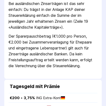
Bei ausländischen Zins­erträgen ist das sehr
einfach: Du trägst in der Anlage KAP deiner
Steuer­erklärung einfach die Summe der im
jeweiligen Jahr erhaltenen Zinsen ein (Zeile 19
«Ausländische Kapital­erträge»).
Der Sparer­pausch­betrag (€1.000 pro Person,
€2.000 bei Zusammen­veranlagung für Ehepaare
und eingetragene Lebens­partner) gilt auch für
Zins­erträge ausländischer Banken. Da kein
Freistellungs­auftrag erteilt werden kann, erfolgt
die Verrechnung über die Steuer­erklärung.
Tagesgeld mit Prämie
€
200
 + 
3,75
%
ING Extra-Kont