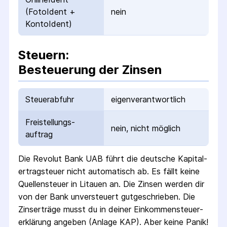
(FotoIdent +
nein
KontoIdent)
Steuern:
Besteuerung der Zinsen
Steuerabfuhr
eigenverantwortlich
Freistellungs­
nein, nicht möglich
auftrag
Die
Revolut Bank UAB
führt die deutsche Kapital­
ertrag­steuer nicht automatisch ab.
Es fällt keine
Quellen­steuer
in Litauen
an. Die Zinsen werden dir
von der Bank unversteuert gutgeschrieben.
Die
Zins­erträge musst du in deiner Einkommen­steuer­
erklärung angeben (Anlage KAP). Aber keine Panik!