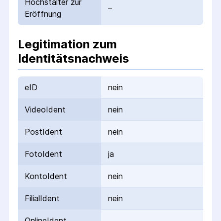
Höchstalter zur
–
Eröffnung
Legitimation zum
Identitätsnachweis
eID
nein
VideoIdent
nein
PostIdent
nein
FotoIdent
ja
KontoIdent
nein
FilialIdent
nein
OnlineIdent