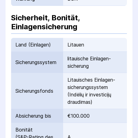
Sicherheit, Bonität,
Einlagensicherung
Land (Einlagen)
Litauen
litauische Einlagen­
Sicherungs­system
sicherung
Litauisches Einlagen­
sicherungs­system
Sicherungs­fonds
(Indėlių ir investicijų
draudimas)
Absicherung bis
€100.000
Bonität
(S&P-Rating des
A