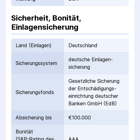
Sicherheit, Bonität,
Einlagensicherung
Land (Einlagen)
Deutschland
deutsche Einlagen­
Sicherungs­system
sicherung
Gesetzliche Sicherung
der Entschädigungs­
Sicherungs­fonds
einrichtung deutscher
Banken GmbH (EdB)
Absicherung bis
€100.000
Bonität
(S&P-Rating des
AAA