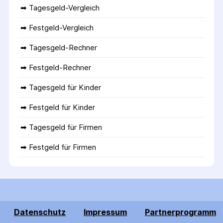
➡ 
Tagesgeld-Vergleich
➡ 
Festgeld-Vergleich
➡ 
Tagesgeld-Rechner
➡ 
Festgeld-Rechner
➡ 
Tagesgeld für Kinder
➡ 
Festgeld für Kinder
➡ 
Tagesgeld für Firmen
➡ 
Festgeld für Firmen
Datenschutz
Impressum
Partnerprogramm