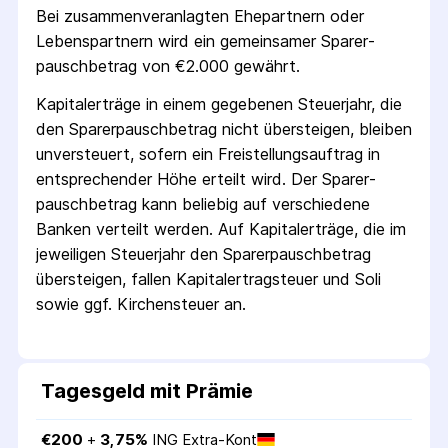
Bei zusammenveranlagten Ehepartnern oder
Lebenspartnern wird ein gemeinsamer Sparer­
pausch­betrag von €2.000 gewährt.
Kapitalerträge in einem gegebenen Steuerjahr, die
den Sparer­pausch­betrag nicht übersteigen, bleiben
unversteuert, sofern ein Freistellungs­auftrag in
entsprechender Höhe erteilt wird. Der Sparer­
pausch­betrag kann beliebig auf verschiedene
Banken verteilt werden. Auf Kapitalerträge, die im
jeweiligen Steuerjahr den Sparer­pausch­betrag
übersteigen, fallen Kapital­ertrag­steuer und Soli
sowie ggf. Kirchensteuer an.
Tagesgeld mit Prämie
€
200
 + 
3,75
%
ING Extra-Kont