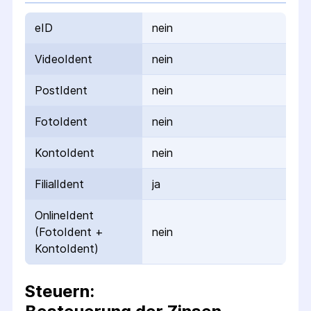
eID
nein
VideoIdent
nein
PostIdent
nein
FotoIdent
nein
KontoIdent
nein
FilialIdent
ja
OnlineIdent
(FotoIdent +
nein
KontoIdent)
Steuern: