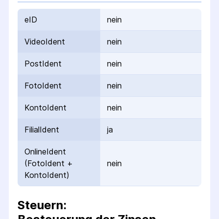
eID
nein
VideoIdent
nein
PostIdent
nein
FotoIdent
nein
KontoIdent
nein
FilialIdent
ja
OnlineIdent
(FotoIdent +
nein
KontoIdent)
Steuern: