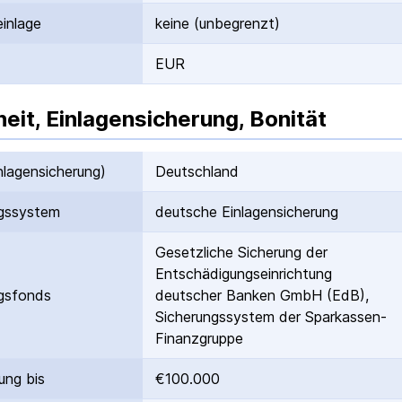
inlage
keine (unbegrenzt)
EUR
heit, Einlagensicherung, Bonität
nlagen­sicherung)
Deutschland
gs­system
deutsche Einlagen­sicherung
Gesetzliche Sicherung der
Entschädigungs­einrichtung
gs­fonds
deutscher Banken GmbH (EdB),
Sicherungssystem der Sparkassen-
Finanzgruppe
ung bis
€100.000