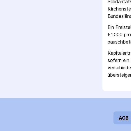
Solidaritä
Kirchenste
Bundesländ
Ein Freist
€1.000 pro
pausch­bet
Kapitalert
sofern ein 
verschiede
übersteigen
AGB