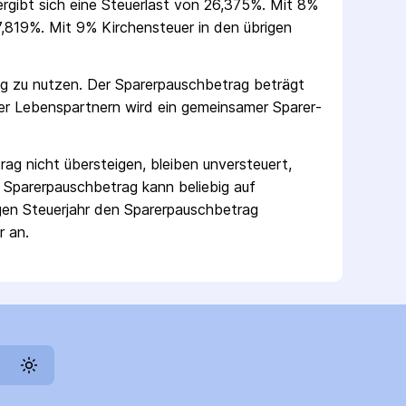
 ergibt sich eine Steuerlast von 26,375%. Mit 8%
,819%. Mit 9% Kirchensteuer in den übrigen
ag zu nutzen. Der Sparer­pausch­betrag beträgt
er Lebenspartnern wird ein gemeinsamer Sparer­
rag nicht übersteigen, bleiben unversteuert,
 Sparer­pausch­betrag kann beliebig auf
gen Steuerjahr den Sparer­pausch­betrag
r an.