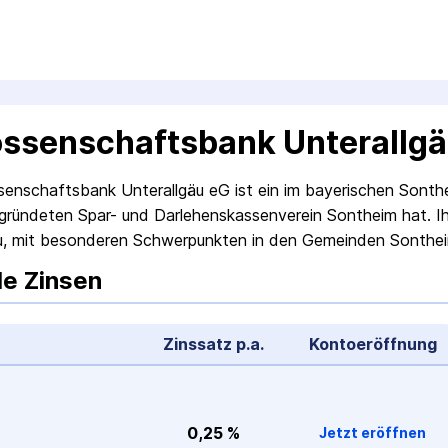
ssenschaftsbank Unterallgä
enschaftsbank Unterallgäu eG ist ein im bayerischen Sonthei
gründeten Spar- und Darlehenskassen­verein Sontheim hat. Ih
u, mit besonderen Schwer­punkten in den Gemeinden Sonthe
le Zinsen
Zinssatz p.a.
Konto­eröffnung
0,25 %
Jetzt eröffnen