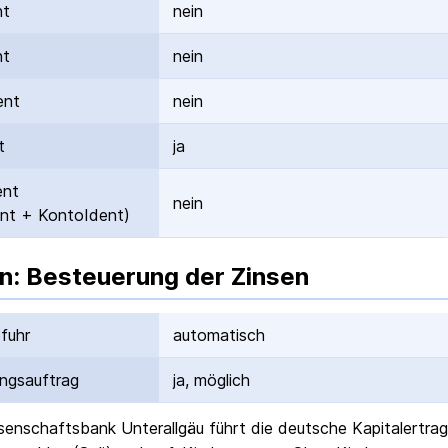
nt
nein
nt
nein
ent
nein
t
ja
ent
nein
nt + KontoIdent)
n: Besteuerung der Zinsen
fuhr
automatisch
ungs­auftrag
ja, möglich
enschaftsbank Unterallgäu
führt die deutsche Kapital­ertra