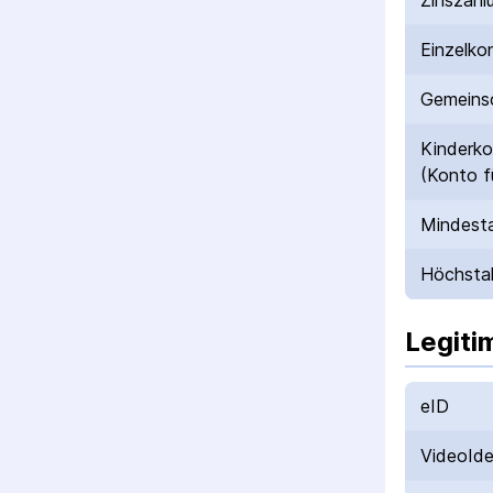
Zinszahl
Einzelko
Gemeinsc
Kinderk
(Konto f
Mindesta
Höchstal
Legiti
eID
VideoId