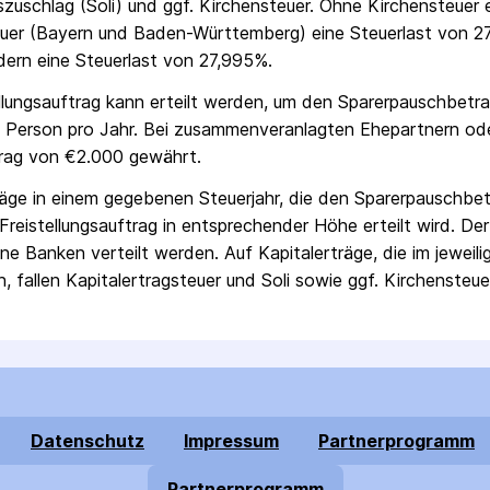
ts­zuschlag (Soli) und ggf. Kirchensteuer. Ohne Kirchensteuer
uer (Bayern und Baden-Württemberg) eine Steuerlast von 27
ern eine Steuerlast von 27,995%.
ellungs­auftrag kann erteilt werden, um den Sparer­pausch­betr
 Person pro Jahr. Bei zusammenveranlagten Ehepartnern od
rag von €2.000 gewährt.
räge in einem gegebenen Steuerjahr, die den Sparer­pausch­bet
Freistellungs­auftrag in entsprechender Höhe erteilt wird. Der
ne Banken verteilt werden. Auf Kapitalerträge, die im jeweili
, fallen Kapital­ertrag­steuer und Soli sowie ggf. Kirchensteue
Datenschutz
Impressum
Partnerprogramm
Partnerprogramm