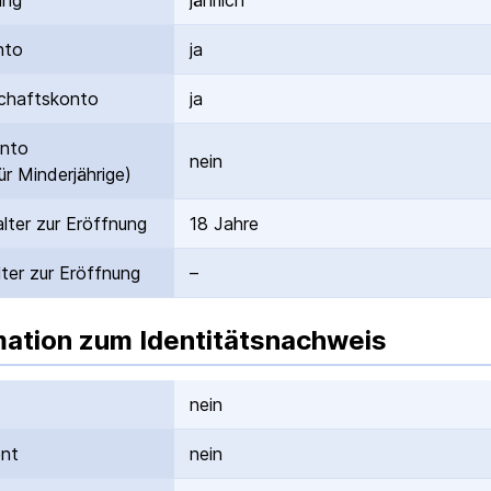
ung
jährlich
nto
ja
hafts­konto
ja
onto
nein
ür Minderjährige)
lter zur Eröffnung
18 Jahre
ter zur Eröffnung
–
mation zum Identitätsnachweis
nein
ent
nein