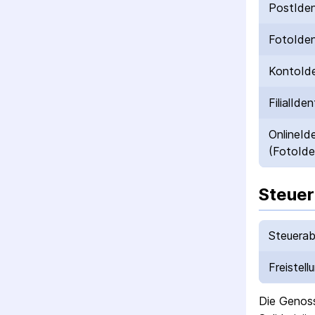
PostIde
FotoIde
KontoId
FilialIden
OnlineId
(FotoIde
Steuer
Steuerab
Freistell
Die
Genoss