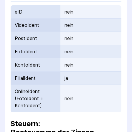
eID
nein
VideoIdent
nein
PostIdent
nein
FotoIdent
nein
KontoIdent
nein
FilialIdent
ja
OnlineIdent
(FotoIdent +
nein
KontoIdent)
Steuern: