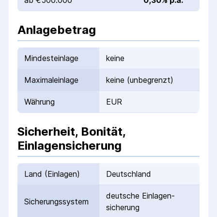
ab €500.000
0,30% p.a.
Anlagebetrag
Mindesteinlage
keine
Maximaleinlage
keine (unbegrenzt)
Währung
EUR
Sicherheit, Bonität,
Einlagensicherung
Land (Einlagen)
Deutschland
deutsche Einlagen­
Sicherungs­system
sicherung