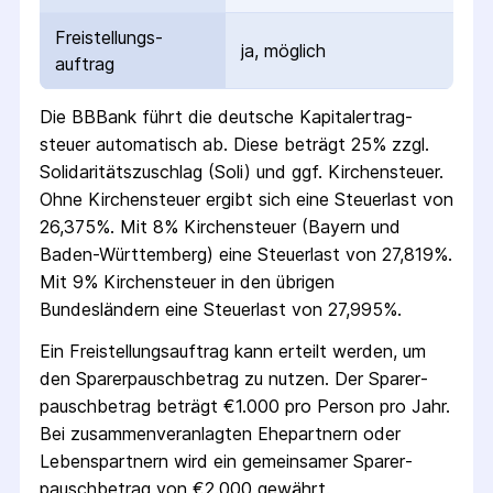
Freistellungs­
ja, möglich
auftrag
Die
BBBank
führt die deutsche Kapital­ertrag­
steuer automatisch ab. Diese beträgt 25% zzgl.
Solidaritäts­zuschlag (Soli) und ggf. Kirchensteuer.
Ohne Kirchensteuer ergibt sich eine Steuerlast von
26,375%. Mit 8% Kirchensteuer (Bayern und
Baden-Württemberg) eine Steuerlast von 27,819%.
Mit 9% Kirchensteuer in den übrigen
Bundesländern eine Steuerlast von 27,995%.
Ein Freistellungs­auftrag kann erteilt werden, um
den Sparer­pausch­betrag zu nutzen. Der Sparer­
pausch­betrag beträgt €1.000 pro Person pro Jahr.
Bei zusammenveranlagten Ehepartnern oder
Lebenspartnern wird ein gemeinsamer Sparer­
pausch­betrag von €2.000 gewährt.