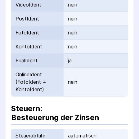
VideoIdent
nein
PostIdent
nein
FotoIdent
nein
KontoIdent
nein
FilialIdent
ja
OnlineIdent
(FotoIdent +
nein
KontoIdent)
Steuern:
Besteuerung der Zinsen
Steuerabfuhr
automatisch