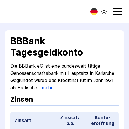
BBBank
Tagesgeldkonto
Die BBBank eG ist eine bundes­weit tätige
Genossen­schafts­bank mit Haupt­sitz in Karlsruhe.
Gegründet wurde das Kredit­institut im Jahr 1921
als Badische…
mehr
Zinsen
Zinssatz
Konto­
Zinsart
p.a.
eröffnung