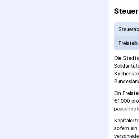
Steuer
Steuerab
Freistell
Die
Stadts
Solidaritä
Kirchenste
Bundesländ
Ein Freist
€1.000 pro
pausch­bet
Kapitalert
sofern ein 
verschiede