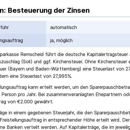
n: Besteuerung der Zinsen
fuhr
automatisch
ungs­auftrag
ja, möglich
parkasse Remscheid
führt die deutsche Kapital­ertrag­steue
ts­zuschlag (Soli) und ggf. Kirchensteuer. Ohne Kirchensteuer
uer (Bayern und Baden-Württemberg) eine Steuerlast von 27
ern eine Steuerlast von 27,995%.
ellungs­auftrag kann erteilt werden, um den Sparer­pausch­betr
 Person pro Jahr. Bei zusammenveranlagten Ehepartnern od
rag von €2.000 gewährt.
räge in einem gegebenen Steuerjahr, die den Sparer­pausch­bet
Freistellungs­auftrag in entsprechender Höhe erteilt wird. Der
ne Banken verteilt werden. Auf Kapitalerträge, die im jeweili