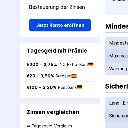
Besteuerung der Zinsen
Mindes
Jetzt Konto eröffnen
Mindeste
Tagesgeld mit Prämie
Maximale
€
200
 + 
3,75
%
ING Extra-Kont
Währung
€
20
 + 
3,50
%
Suresse
Sicher
€
100
 + 
3,20
%
Postbank
Land (Ei
Zinsen vergleichen
Sicherun
➡ 
Tagesgeld-Vergleich