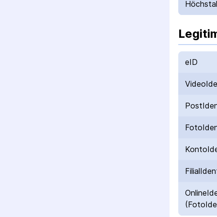
Höchstal
Legiti
eID
VideoId
PostIde
FotoIde
KontoId
FilialIden
OnlineId
(FotoIde