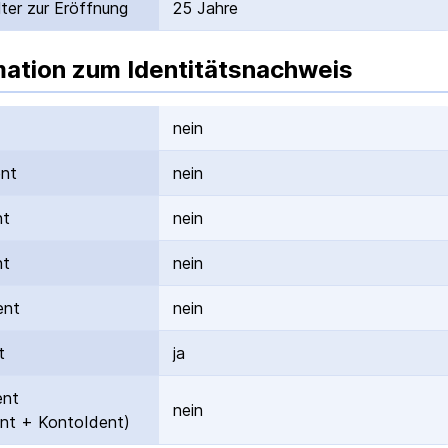
ter zur Eröffnung
25 Jahre
mation zum Identitätsnachweis
nein
ent
nein
nt
nein
nt
nein
ent
nein
t
ja
ent
nein
nt + KontoIdent)