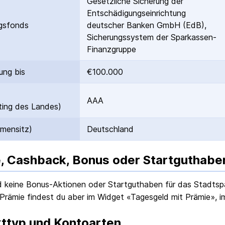
Gesetzliche Sicherung der
Entschädigungs­einrichtung
gs­fonds
deutscher Banken GmbH (EdB),
Sicherungssystem der Sparkassen-
Finanzgruppe
ung bis
€100.000
AAA
ing des Landes)
rmensitz)
Deutschland
, Cashback, Bonus oder Startguthabe
nd keine Bonus-Aktionen oder Startguthaben für das
Stadtsp
Prämie findest du aber im Widget «Tagesgeld mit Prämie», i
ttyp und Kontoarten