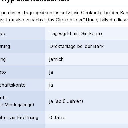
ung dieses Tagesgeldkontos setzt ein Girokonto bei der Ba
sst du also zunächst das Girokonto eröffnen, falls du dieses
typ
Tagesgeld mit Girokonto
hrung
Direktanlage bei der Bank
ung
jährlich
nto
ja
hafts­konto
ja
onto
ja (ab 0 Jahren)
ür Minderjährige)
lter zur Eröffnung
0 Jahre