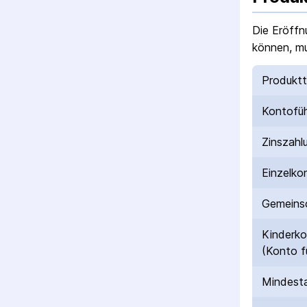
Die Eröffn
können, mu
Produkt
Kontofü
Zinszahl
Einzelko
Gemeinsc
Kinderk
(Konto f
Mindesta