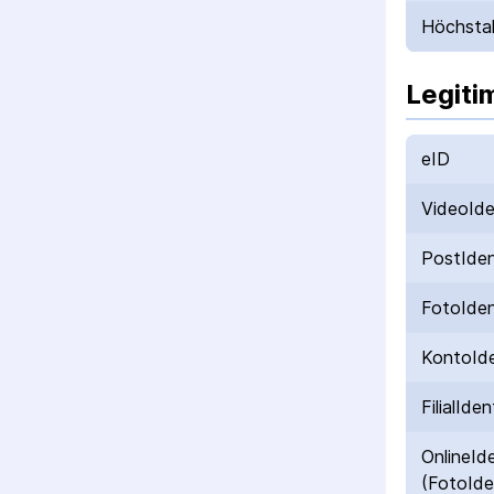
Höchstal
Legiti
eID
VideoId
PostIde
FotoIde
KontoId
FilialIden
OnlineId
(FotoIde