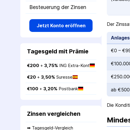
Besteuerung der Zinsen
Der Zinssa
Jetzt Konto eröffnen
Anlage
€0 – €9
Tagesgeld mit Prämie
€100.00
€
200
 + 
3,75
%
ING Extra-Kont
€250.00
€
20
 + 
3,50
%
Suresse
€
100
 + 
3,20
%
Postbank
ab €500
Die Kondit
Zinsen vergleichen
Mindes
➡ 
Tagesgeld-Vergleich