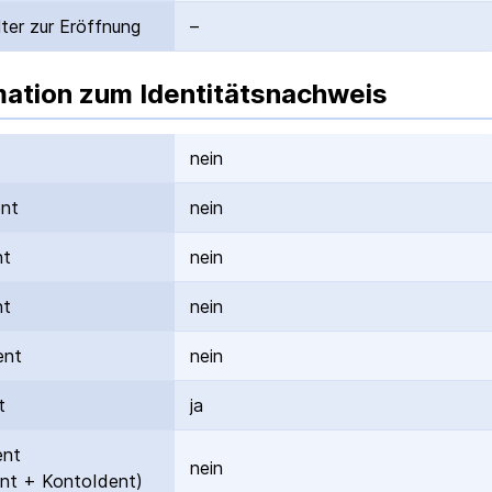
ter zur Eröffnung
–
mation zum Identitätsnachweis
nein
ent
nein
nt
nein
nt
nein
ent
nein
t
ja
ent
nein
nt + KontoIdent)