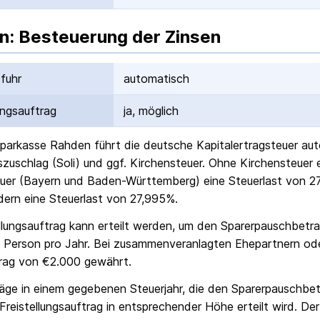
n: Besteuerung der Zinsen
fuhr
automatisch
ungs­auftrag
ja, möglich
parkasse Rahden
führt die deutsche Kapital­ertrag­steuer a
ts­zuschlag (Soli) und ggf. Kirchensteuer. Ohne Kirchensteuer
uer (Bayern und Baden-Württemberg) eine Steuerlast von 27
ern eine Steuerlast von 27,995%.
ellungs­auftrag kann erteilt werden, um den Sparer­pausch­betr
 Person pro Jahr. Bei zusammenveranlagten Ehepartnern od
rag von €2.000 gewährt.
räge in einem gegebenen Steuerjahr, die den Sparer­pausch­bet
Freistellungs­auftrag in entsprechender Höhe erteilt wird. Der