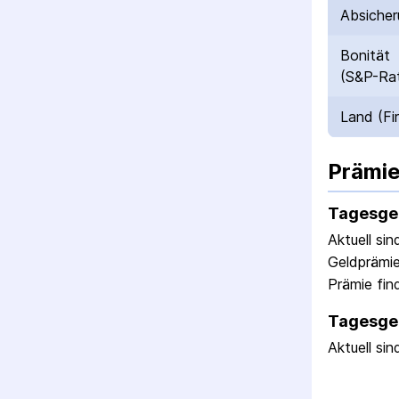
Absicher
Bonität
(S&P-Rat
Land (Fi
Prämie
Tagesge
Aktuell si
Geldprämie
Prämie fin
Tagesgel
Aktuell si