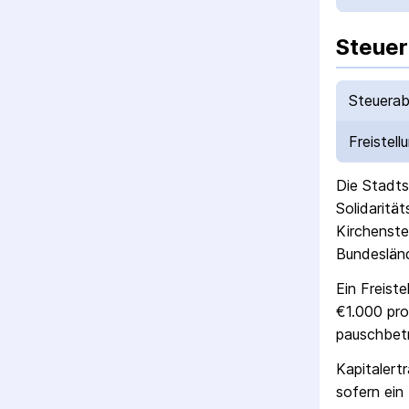
Steuer
Steuerab
Freistell
Die
Stadts
Solidaritä
Kirchenste
Bundesländ
Ein Freist
€1.000 pro
pausch­bet
Kapitalert
sofern ein 