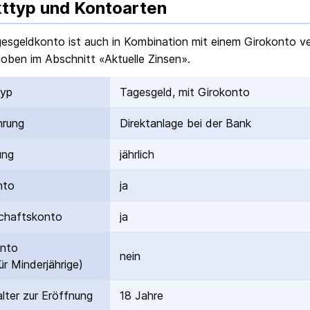
ttyp und Kontoarten
gesgeldkonto ist auch
in Kombination mit einem Girokonto
ve
 oben im Abschnitt «Aktuelle Zinsen».
typ
Tagesgeld, mit Girokonto
hrung
Direktanlage bei der Bank
ung
jährlich
nto
ja
hafts­konto
ja
onto
nein
ür Minderjährige)
lter zur Eröffnung
18 Jahre