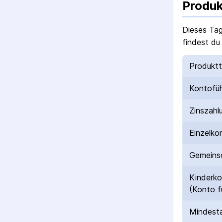
Produk
Dieses Ta
findest du
Produkt
Kontofü
Zinszahl
Einzelko
Gemeinsc
Kinderk
(Konto f
Mindesta