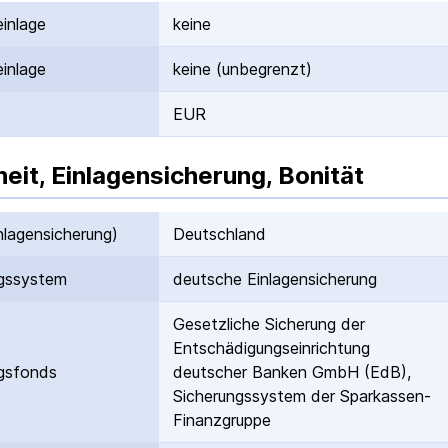
inlage
keine
inlage
keine (unbegrenzt)
EUR
heit, Einlagensicherung, Bonität
nlagen­sicherung)
Deutschland
gs­system
deutsche Einlagen­sicherung
Gesetzliche Sicherung der
Entschädigungs­einrichtung
gs­fonds
deutscher Banken GmbH (EdB),
Sicherungssystem der Sparkassen-
Finanzgruppe