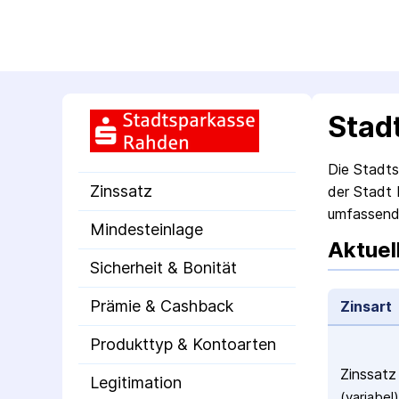
Stad
Die Stadts
Zinssatz
der Stadt 
umfassende
Mindesteinlage
Aktuel
Sicherheit & Bonität
Prämie & Cashback
Zinsart
Produkttyp & Kontoarten
Zinssatz
Legitimation
(variabel)