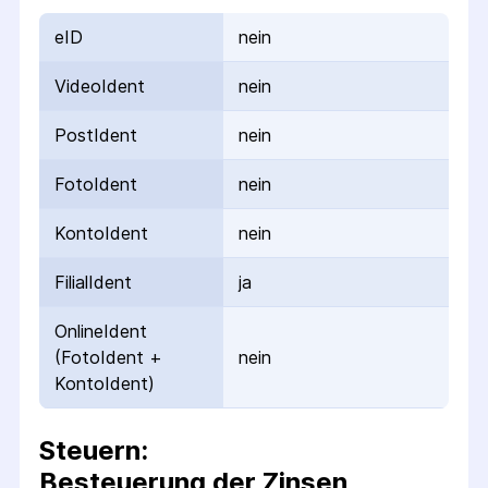
eID
nein
VideoIdent
nein
PostIdent
nein
FotoIdent
nein
KontoIdent
nein
FilialIdent
ja
OnlineIdent
(FotoIdent +
nein
KontoIdent)
Steuern:
Besteuerung der Zinsen