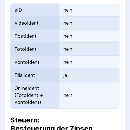
eID
nein
VideoIdent
nein
PostIdent
nein
FotoIdent
nein
KontoIdent
nein
FilialIdent
ja
OnlineIdent
(FotoIdent +
nein
KontoIdent)
Steuern:
Besteuerung der Zinsen