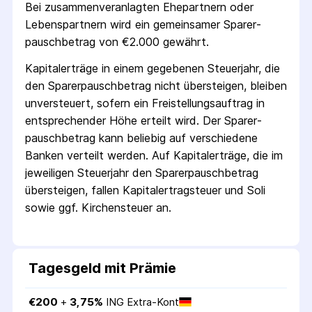
Bei zusammenveranlagten Ehepartnern oder
Lebenspartnern wird ein gemeinsamer Sparer­
pausch­betrag von €2.000 gewährt.
Kapitalerträge in einem gegebenen Steuerjahr, die
den Sparer­pausch­betrag nicht übersteigen, bleiben
unversteuert, sofern ein Freistellungs­auftrag in
entsprechender Höhe erteilt wird. Der Sparer­
pausch­betrag kann beliebig auf verschiedene
Banken verteilt werden. Auf Kapitalerträge, die im
jeweiligen Steuerjahr den Sparer­pausch­betrag
übersteigen, fallen Kapital­ertrag­steuer und Soli
sowie ggf. Kirchensteuer an.
Tagesgeld mit Prämie
€
200
 + 
3,75
%
ING Extra-Kont