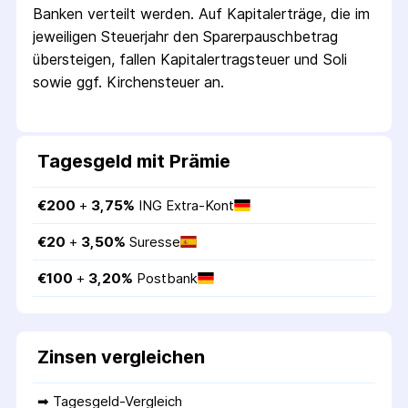
Banken verteilt werden. Auf Kapitalerträge, die im
jeweiligen Steuerjahr den Sparer­pausch­betrag
übersteigen, fallen Kapital­ertrag­steuer und Soli
sowie ggf. Kirchensteuer an.
Tagesgeld mit Prämie
€
200
 + 
3,75
%
ING Extra-Kont
€
20
 + 
3,50
%
Suresse
€
100
 + 
3,20
%
Postbank
Zinsen vergleichen
➡ 
Tagesgeld-Vergleich