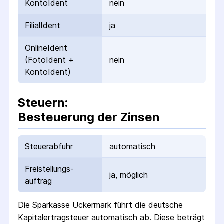
KontoIdent
nein
FilialIdent
ja
OnlineIdent
(FotoIdent +
nein
KontoIdent)
Steuern:
Besteuerung der Zinsen
Steuerabfuhr
automatisch
Freistellungs­
ja, möglich
auftrag
Die
Sparkasse Uckermark
führt die deutsche
Kapital­ertrag­steuer automatisch ab. Diese beträgt