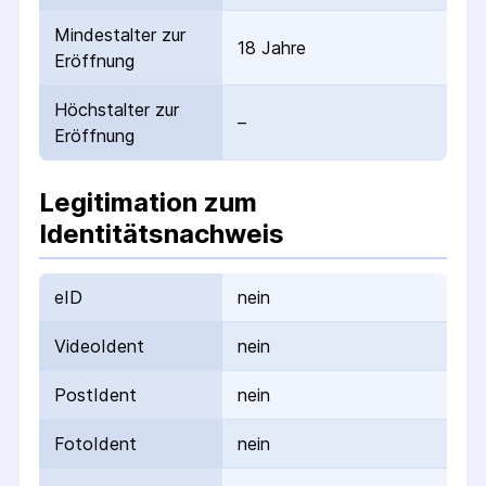
Mindestalter zur
18 Jahre
Eröffnung
Höchstalter zur
–
Eröffnung
Legitimation zum
Identitätsnachweis
eID
nein
VideoIdent
nein
PostIdent
nein
FotoIdent
nein