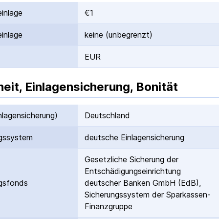
inlage
€1
inlage
keine (unbegrenzt)
EUR
heit, Einlagensicherung, Bonität
nlagen­sicherung)
Deutschland
gs­system
deutsche Einlagen­sicherung
Gesetzliche Sicherung der
Entschädigungs­einrichtung
gs­fonds
deutscher Banken GmbH (EdB),
Sicherungssystem der Sparkassen-
Finanzgruppe