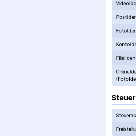
VideoId
PostIde
FotoIde
KontoId
FilialIden
OnlineId
(FotoIde
Steuer
Steuerab
Freistell