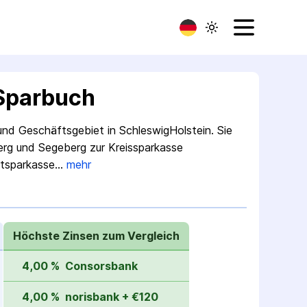
 Sparbuch
und Geschäfts­gebiet in Schleswig­Holstein. Sie
erg und Segeberg zur Kreis­sparkasse
dt­sparkasse…
mehr
Höchste Zinsen zum Vergleich
4,00 %
Consorsbank
4,00 %
norisbank + €120