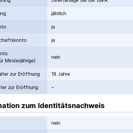
hrung
Direktanlage bei der Bank
ung
jährlich
nto
ja
hafts­konto
ja
onto
nein
ür Minderjährige)
lter zur Eröffnung
18 Jahre
ter zur Eröffnung
–
mation zum Identitätsnachweis
nein