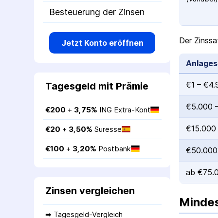
Besteuerung der Zinsen
Der Zinssa
Jetzt Konto eröffnen
Anlage
€1 – €4.
Tagesgeld mit Prämie
€5.000 
€
200
 + 
3,75
%
ING Extra-Kont
€15.000
€
20
 + 
3,50
%
Suresse
€
100
 + 
3,20
%
Postbank
€50.000
ab €75.
Zinsen vergleichen
Mindes
➡ 
Tagesgeld-Vergleich