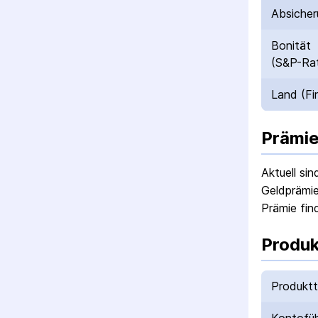
Absicher
Bonität
(S&P-Rat
Land (Fi
Prämie
Aktuell si
Geldprämie
Prämie fin
Produk
Produkt