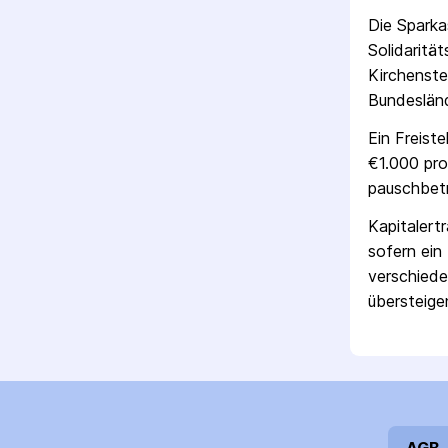
Die
Sparka
Solidaritä
Kirchenste
Bundesländ
Ein Freist
€1.000 pro
pausch­bet
Kapitalert
sofern ein 
verschiede
übersteigen