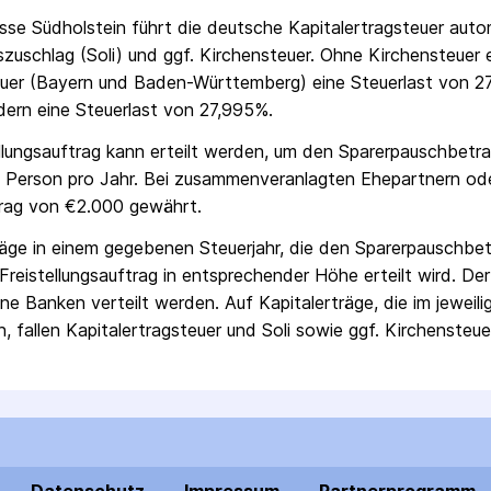
sse Südholstein
führt die deutsche Kapital­ertrag­steuer aut
ts­zuschlag (Soli) und ggf. Kirchensteuer. Ohne Kirchensteuer
uer (Bayern und Baden-Württemberg) eine Steuerlast von 27
ern eine Steuerlast von 27,995%.
ellungs­auftrag kann erteilt werden, um den Sparer­pausch­betr
 Person pro Jahr. Bei zusammenveranlagten Ehepartnern od
rag von €2.000 gewährt.
räge in einem gegebenen Steuerjahr, die den Sparer­pausch­bet
Freistellungs­auftrag in entsprechender Höhe erteilt wird. Der
ne Banken verteilt werden. Auf Kapitalerträge, die im jeweili
, fallen Kapital­ertrag­steuer und Soli sowie ggf. Kirchensteue