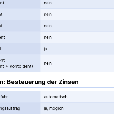
ent
nein
nt
nein
nt
nein
ent
nein
t
ja
ent
nein
nt + KontoIdent)
n: Besteuerung der Zinsen
fuhr
automatisch
ungs­auftrag
ja, möglich