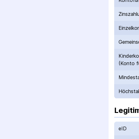
Kontofü
Zinszahl
Einzelko
Gemeinsc
Kinderk
(Konto f
Mindesta
Höchstal
Legiti
eID