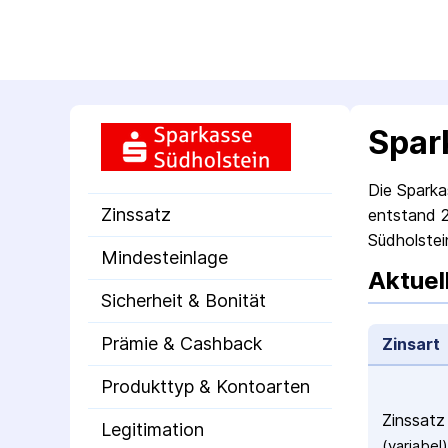
Spar
Die Sparkas
Zinssatz
entstand 2
Südholstei
Mindesteinlage
Aktuel
Sicherheit & Bonität
Prämie & Cashback
Zinsart
Produkttyp & Kontoarten
Zinssatz
Legitimation
(variabel)