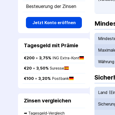
Besteuerung der Zinsen
Mindes
Jetzt Konto eröffnen
Mindeste
Tagesgeld mit Prämie
Maximale
€
200
 + 
3,75
%
ING Extra-Kont
Währung
€
20
 + 
3,50
%
Suresse
Sicher
€
100
 + 
3,20
%
Postbank
Land (Ei
Zinsen vergleichen
Sicherun
➡ 
Tagesgeld-Vergleich