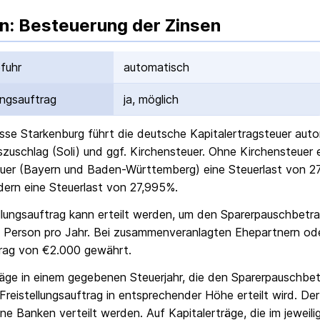
n: Besteuerung der Zinsen
fuhr
automatisch
ungs­auftrag
ja, möglich
sse Starkenburg
führt die deutsche Kapital­ertrag­steuer aut
ts­zuschlag (Soli) und ggf. Kirchensteuer. Ohne Kirchensteuer
uer (Bayern und Baden-Württemberg) eine Steuerlast von 27
ern eine Steuerlast von 27,995%.
ellungs­auftrag kann erteilt werden, um den Sparer­pausch­betr
 Person pro Jahr. Bei zusammenveranlagten Ehepartnern od
rag von €2.000 gewährt.
räge in einem gegebenen Steuerjahr, die den Sparer­pausch­bet
Freistellungs­auftrag in entsprechender Höhe erteilt wird. Der
ne Banken verteilt werden. Auf Kapitalerträge, die im jeweili