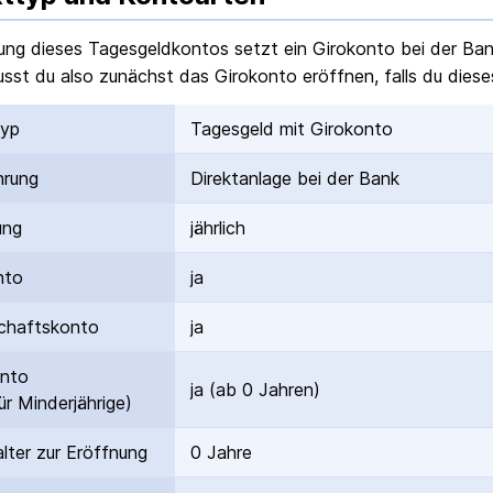
ung dieses Tagesgeldkontos setzt ein Girokonto bei der Ba
sst du also zunächst das Girokonto eröffnen, falls du dieses
typ
Tagesgeld mit Girokonto
hrung
Direktanlage bei der Bank
ung
jährlich
nto
ja
hafts­konto
ja
onto
ja (ab 0 Jahren)
ür Minderjährige)
lter zur Eröffnung
0 Jahre