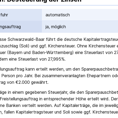
fuhr
automatisch
ungs­auftrag
ja, möglich
sse Schwarzwald-Baar
führt die deutsche Kapital­ertrag­ste
ts­zuschlag (Soli) und ggf. Kirchensteuer. Ohne Kirchensteuer
uer (Bayern und Baden-Württemberg) eine Steuerlast von 27
ern eine Steuerlast von 27,995%.
ellungs­auftrag kann erteilt werden, um den Sparer­pausch­betr
 Person pro Jahr. Bei zusammenveranlagten Ehepartnern od
rag von €2.000 gewährt.
räge in einem gegebenen Steuerjahr, die den Sparer­pausch­bet
Freistellungs­auftrag in entsprechender Höhe erteilt wird. Der
ne Banken verteilt werden. Auf Kapitalerträge, die im jeweili
, fallen Kapital­ertrag­steuer und Soli sowie ggf. Kirchensteue