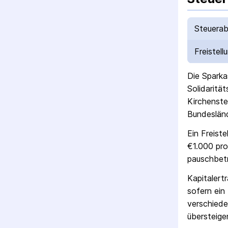
Steuerab
Freistell
Die
Sparka
Solidaritä
Kirchenste
Bundesländ
Ein Freist
€1.000 pro
pausch­bet
Kapitalert
sofern ein 
verschiede
übersteigen