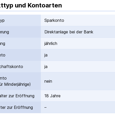
ttyp und Kontoarten
typ
Sparkonto
hrung
Direktanlage bei der Bank
ung
jährlich
nto
ja
hafts­konto
ja
onto
nein
ür Minderjährige)
lter zur Eröffnung
18 Jahre
ter zur Eröffnung
–