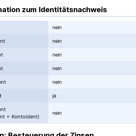
mation zum Identitätsnachweis
nein
ent
nein
nt
nein
nt
nein
ent
nein
t
ja
ent
nein
nt + KontoIdent)
n: Besteuerung der Zinsen