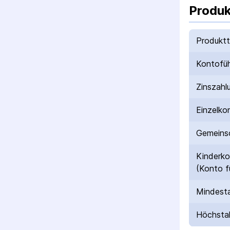
Produk
Produkt
Kontofü
Zinszahl
Einzelko
Gemeinsc
Kinderk
(Konto f
Mindesta
Höchstal