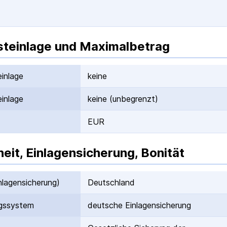
teinlage und Maximalbetrag
inlage
keine
inlage
keine (unbegrenzt)
EUR
heit, Einlagensicherung, Bonität
nlagen­sicherung)
Deutschland
gs­system
deutsche Einlagen­sicherung