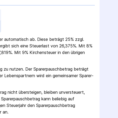
uer automatisch ab. Diese beträgt 25% zzgl.
 ergibt sich eine Steuerlast von 26,375%. Mit 8%
,819%. Mit 9% Kirchensteuer in den übrigen
ag zu nutzen. Der Sparer­pausch­betrag beträgt
er Lebenspartnern wird ein gemeinsamer Sparer­
rag nicht übersteigen, bleiben unversteuert,
 Sparer­pausch­betrag kann beliebig auf
gen Steuerjahr den Sparer­pausch­betrag
r an.