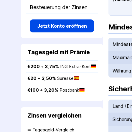
Besteuerung der Zinsen
Mindes
Jetzt Konto eröffnen
Mindeste
Tagesgeld mit Prämie
Maximale
€
200
 + 
3,75
%
ING Extra-Kont
Währung
€
20
 + 
3,50
%
Suresse
Sicher
€
100
 + 
3,20
%
Postbank
Land (Ei
Zinsen vergleichen
Sicherun
➡ 
Tagesgeld-Vergleich