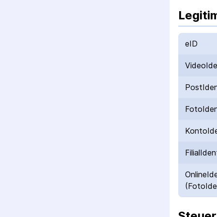
Legiti
eID
VideoId
PostIde
FotoIde
KontoId
FilialIden
OnlineId
(FotoIde
Steuer