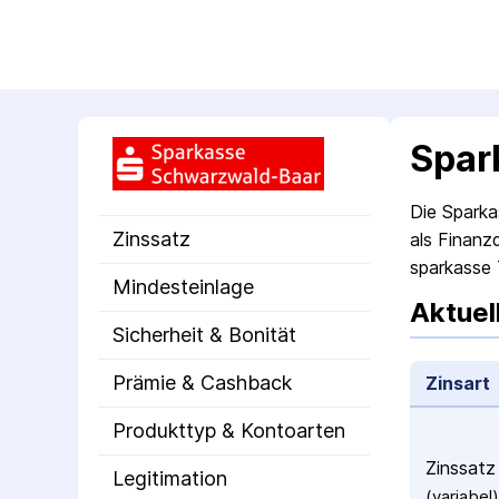
Spar
Die Sparka
Zinssatz
als Finanz
sparkasse 
Mindesteinlage
Aktuel
Sicherheit & Bonität
Prämie & Cashback
Zinsart
Produkttyp & Kontoarten
Zinssatz
Legitimation
(variabel)