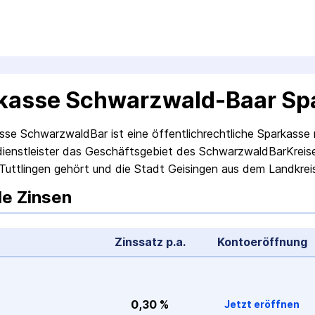
kasse Schwarzwald-Baar Sp
sse Schwarzwald­Bar ist eine öffentlich­rechtliche Sparkasse m
­dienstleister das Geschäfts­gebiet des Schwarzwald­Bar­Krei
Tuttlingen gehört und die Stadt Geisingen aus dem Landkre
le Zinsen
Zinssatz p.a.
Konto­eröffnung
0,30 %
Jetzt eröffnen