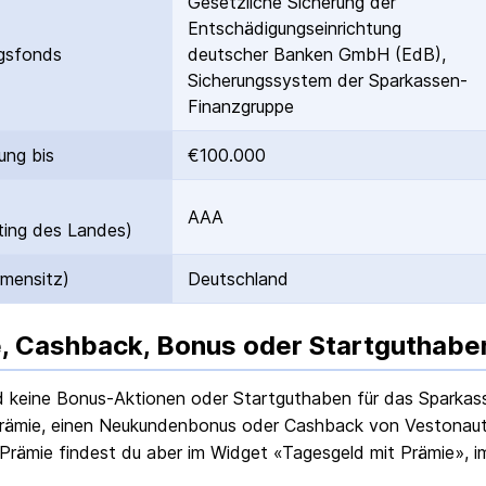
Gesetzliche Sicherung der
Entschädigungs­einrichtung
gs­fonds
deutscher Banken GmbH (EdB),
Sicherungssystem der Sparkassen-
Finanzgruppe
ung bis
€100.000
AAA
ing des Landes)
rmensitz)
Deutschland
, Cashback, Bonus oder Startguthabe
nd keine Bonus-Aktionen oder Startguthaben für das
Sparkas
rämie, einen Neukundenbonus oder Cashback von Vestonaut g
Prämie findest du aber im Widget «Tagesgeld mit Prämie», i