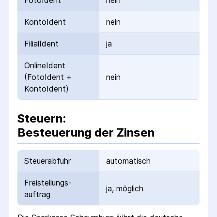
FotoIdent
nein
KontoIdent
nein
FilialIdent
ja
OnlineIdent
(FotoIdent +
nein
KontoIdent)
Steuern:
Besteuerung der Zinsen
Steuerabfuhr
automatisch
Freistellungs­
ja, möglich
auftrag