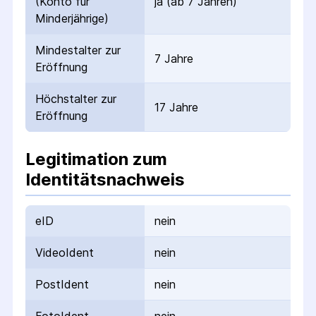
(Konto für
ja (ab 7 Jahren)
Minderjährige)
Mindestalter zur
7 Jahre
Eröffnung
Höchstalter zur
17 Jahre
Eröffnung
Legitimation zum
Identitätsnachweis
eID
nein
VideoIdent
nein
PostIdent
nein