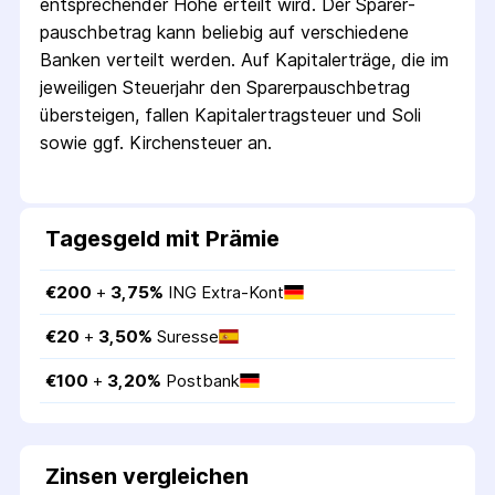
entsprechender Höhe erteilt wird. Der Sparer­
pausch­betrag kann beliebig auf verschiedene
Banken verteilt werden. Auf Kapitalerträge, die im
jeweiligen Steuerjahr den Sparer­pausch­betrag
übersteigen, fallen Kapital­ertrag­steuer und Soli
sowie ggf. Kirchensteuer an.
Tagesgeld mit Prämie
€
200
 + 
3,75
%
ING Extra-Kont
€
20
 + 
3,50
%
Suresse
€
100
 + 
3,20
%
Postbank
Zinsen vergleichen