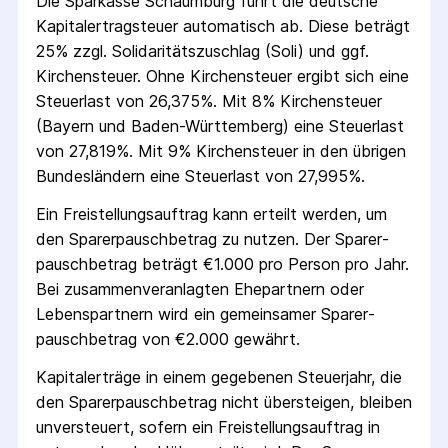
Die
Sparkasse Schaumburg
führt die deutsche
Kapital­ertrag­steuer automatisch ab. Diese beträgt
25% zzgl. Solidaritäts­zuschlag (Soli) und ggf.
Kirchensteuer. Ohne Kirchensteuer ergibt sich eine
Steuerlast von 26,375%. Mit 8% Kirchensteuer
(Bayern und Baden-Württemberg) eine Steuerlast
von 27,819%. Mit 9% Kirchensteuer in den übrigen
Bundesländern eine Steuerlast von 27,995%.
Ein Freistellungs­auftrag kann erteilt werden, um
den Sparer­pausch­betrag zu nutzen. Der Sparer­
pausch­betrag beträgt €1.000 pro Person pro Jahr.
Bei zusammenveranlagten Ehepartnern oder
Lebenspartnern wird ein gemeinsamer Sparer­
pausch­betrag von €2.000 gewährt.
Kapitalerträge in einem gegebenen Steuerjahr, die
den Sparer­pausch­betrag nicht übersteigen, bleiben
unversteuert, sofern ein Freistellungs­auftrag in