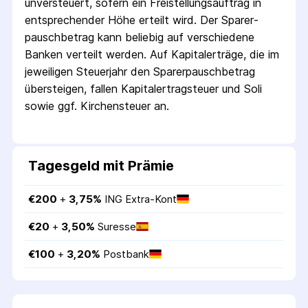
unversteuert, sofern ein Freistellungs­auftrag in
entsprechender Höhe erteilt wird. Der Sparer­
pausch­betrag kann beliebig auf verschiedene
Banken verteilt werden. Auf Kapitalerträge, die im
jeweiligen Steuerjahr den Sparer­pausch­betrag
übersteigen, fallen Kapital­ertrag­steuer und Soli
sowie ggf. Kirchensteuer an.
Tagesgeld mit Prämie
€
200
 + 
3,75
%
ING Extra-Kont
€
20
 + 
3,50
%
Suresse
€
100
 + 
3,20
%
Postbank