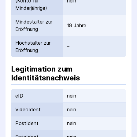
(Konto für
nein
Minderjährige)
Mindestalter zur
18 Jahre
Eröffnung
Höchstalter zur
–
Eröffnung
Legitimation zum
Identitätsnachweis
eID
nein
VideoIdent
nein
PostIdent
nein