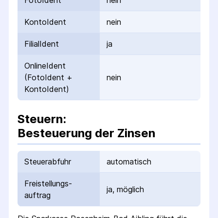
FotoIdent
nein
KontoIdent
nein
FilialIdent
ja
OnlineIdent
(FotoIdent +
nein
KontoIdent)
Steuern:
Besteuerung der Zinsen
Steuerabfuhr
automatisch
Freistellungs­
ja, möglich
auftrag