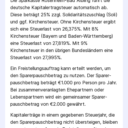
Die
Sparkasse Rosenheim-Bad Aibling
führt die
deutsche Kapital­ertrag­steuer automatisch ab.
Diese beträgt 25% zzgl. Solidaritäts­zuschlag (Soli)
und ggf. Kirchensteuer. Ohne Kirchensteuer ergibt
sich eine Steuerlast von 26,375%. Mit 8%
Kirchensteuer (Bayern und Baden-Württemberg)
eine Steuerlast von 27,819%. Mit 9%
Kirchensteuer in den übrigen Bundesländern eine
Steuerlast von 27,995%.
Ein Freistellungs­auftrag kann erteilt werden, um
den Sparer­pausch­betrag zu nutzen. Der Sparer­
pausch­betrag beträgt €1.000 pro Person pro Jahr.
Bei zusammenveranlagten Ehepartnern oder
Lebenspartnern wird ein gemeinsamer Sparer­
pausch­betrag von €2.000 gewährt.
Kapitalerträge in einem gegebenen Steuerjahr, die
den Sparer­pausch­betrag nicht übersteigen, bleiben