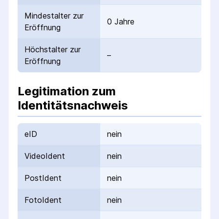
Mindestalter zur
0 Jahre
Eröffnung
Höchstalter zur
–
Eröffnung
Legitimation zum
Identitätsnachweis
eID
nein
VideoIdent
nein
PostIdent
nein
FotoIdent
nein