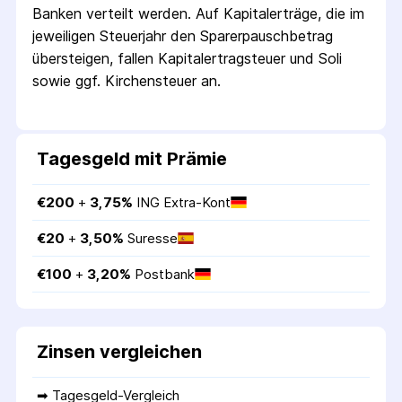
Banken verteilt werden. Auf Kapitalerträge, die im
jeweiligen Steuerjahr den Sparer­pausch­betrag
übersteigen, fallen Kapital­ertrag­steuer und Soli
sowie ggf. Kirchensteuer an.
Tagesgeld mit Prämie
€
200
 + 
3,75
%
ING Extra-Kont
€
20
 + 
3,50
%
Suresse
€
100
 + 
3,20
%
Postbank
Zinsen vergleichen
➡ 
Tagesgeld-Vergleich