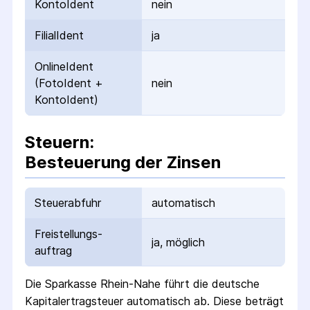
KontoIdent
nein
FilialIdent
ja
OnlineIdent
(FotoIdent +
nein
KontoIdent)
Steuern:
Besteuerung der Zinsen
Steuerabfuhr
automatisch
Freistellungs­
ja, möglich
auftrag
Die
Sparkasse Rhein-Nahe
führt die deutsche
Kapital­ertrag­steuer automatisch ab. Diese beträgt