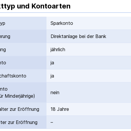
ttyp und Kontoarten
typ
Sparkonto
hrung
Direktanlage bei der Bank
ung
jährlich
nto
ja
hafts­konto
ja
onto
nein
ür Minderjährige)
lter zur Eröffnung
18 Jahre
ter zur Eröffnung
–