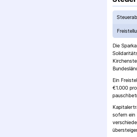
Steuerab
Freistell
Die
Sparka
Solidaritä
Kirchenste
Bundesländ
Ein Freist
€1.000 pro
pausch­bet
Kapitalert
sofern ein 
verschiede
übersteigen