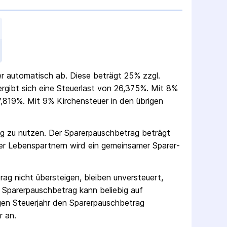
uer automatisch ab. Diese beträgt 25% zzgl.
 ergibt sich eine Steuerlast von 26,375%. Mit 8%
,819%. Mit 9% Kirchensteuer in den übrigen
ag zu nutzen. Der Sparer­pausch­betrag beträgt
er Lebenspartnern wird ein gemeinsamer Sparer­
rag nicht übersteigen, bleiben unversteuert,
 Sparer­pausch­betrag kann beliebig auf
gen Steuerjahr den Sparer­pausch­betrag
r an.