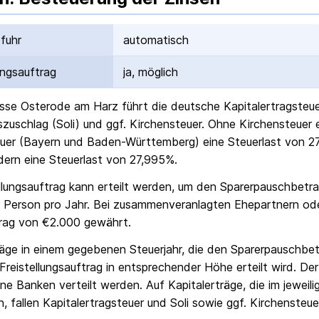
fuhr
automatisch
ungs­auftrag
ja, möglich
sse Osterode am Harz
führt die deutsche Kapital­ertrag­ste
ts­zuschlag (Soli) und ggf. Kirchensteuer. Ohne Kirchensteuer
uer (Bayern und Baden-Württemberg) eine Steuerlast von 27
ern eine Steuerlast von 27,995%.
ellungs­auftrag kann erteilt werden, um den Sparer­pausch­betr
 Person pro Jahr. Bei zusammenveranlagten Ehepartnern od
rag von €2.000 gewährt.
räge in einem gegebenen Steuerjahr, die den Sparer­pausch­bet
Freistellungs­auftrag in entsprechender Höhe erteilt wird. Der
ne Banken verteilt werden. Auf Kapitalerträge, die im jeweili
, fallen Kapital­ertrag­steuer und Soli sowie ggf. Kirchensteue