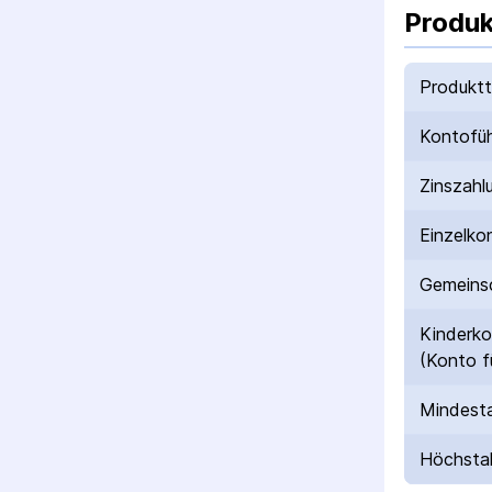
Produk
Produkt
Kontofü
Zinszahl
Einzelko
Gemeinsc
Kinderk
(Konto f
Mindesta
Höchstal