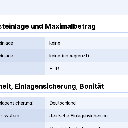
teinlage und Maximalbetrag
inlage
keine
inlage
keine (unbegrenzt)
EUR
heit, Einlagensicherung, Bonität
nlagen­sicherung)
Deutschland
gs­system
deutsche Einlagen­sicherung