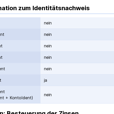
mation zum Identitätsnachweis
nein
ent
nein
nt
nein
nt
nein
ent
nein
t
ja
ent
nein
nt + KontoIdent)
n: Besteuerung der Zinsen