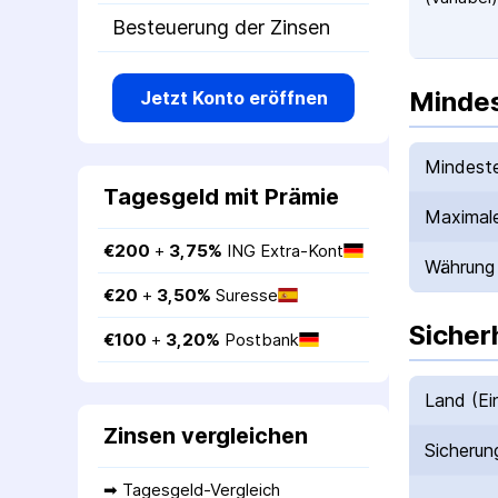
Besteuerung der Zinsen
Mindes
Jetzt Konto eröffnen
Mindeste
Tagesgeld mit Prämie
Maximale
€
200
 + 
3,75
%
ING Extra-Kont
Währung
€
20
 + 
3,50
%
Suresse
Sicher
€
100
 + 
3,20
%
Postbank
Land (Ei
Zinsen vergleichen
Sicherun
➡ 
Tagesgeld-Vergleich