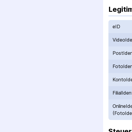
Legiti
eID
VideoId
PostIde
FotoIde
KontoId
FilialIden
OnlineId
(FotoIde
Steuer