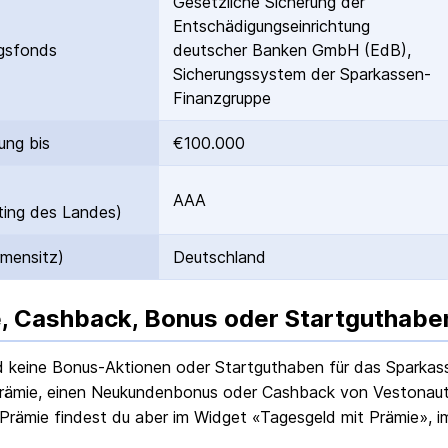
Gesetzliche Sicherung der
Entschädigungs­einrichtung
gs­fonds
deutscher Banken GmbH (EdB),
Sicherungssystem der Sparkassen-
Finanzgruppe
ung bis
€100.000
AAA
ing des Landes)
rmensitz)
Deutschland
, Cashback, Bonus oder Startguthabe
nd keine Bonus-Aktionen oder Startguthaben für das
Sparkas
rämie, einen Neukundenbonus oder Cashback von Vestonaut g
Prämie findest du aber im Widget «Tagesgeld mit Prämie», i