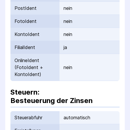
PostIdent
nein
FotoIdent
nein
KontoIdent
nein
FilialIdent
ja
OnlineIdent
(FotoIdent +
nein
KontoIdent)
Steuern:
Besteuerung der Zinsen
Steuerabfuhr
automatisch