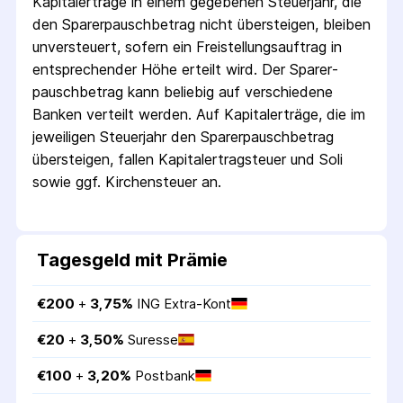
Kapitalerträge in einem gegebenen Steuerjahr, die
den Sparer­pausch­betrag nicht übersteigen, bleiben
unversteuert, sofern ein Freistellungs­auftrag in
entsprechender Höhe erteilt wird. Der Sparer­
pausch­betrag kann beliebig auf verschiedene
Banken verteilt werden. Auf Kapitalerträge, die im
jeweiligen Steuerjahr den Sparer­pausch­betrag
übersteigen, fallen Kapital­ertrag­steuer und Soli
sowie ggf. Kirchensteuer an.
Tagesgeld mit Prämie
€
200
 + 
3,75
%
ING Extra-Kont
€
20
 + 
3,50
%
Suresse
€
100
 + 
3,20
%
Postbank