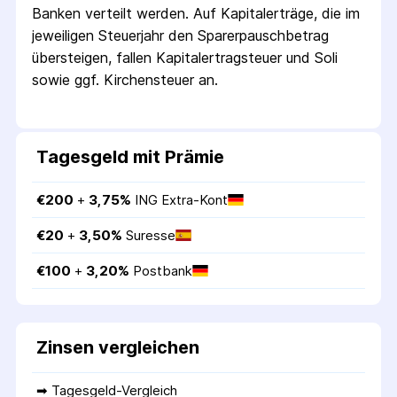
Banken verteilt werden. Auf Kapitalerträge, die im
jeweiligen Steuerjahr den Sparer­pausch­betrag
übersteigen, fallen Kapital­ertrag­steuer und Soli
sowie ggf. Kirchensteuer an.
Tagesgeld mit Prämie
€
200
 + 
3,75
%
ING Extra-Kont
€
20
 + 
3,50
%
Suresse
€
100
 + 
3,20
%
Postbank
Zinsen vergleichen
➡ 
Tagesgeld-Vergleich