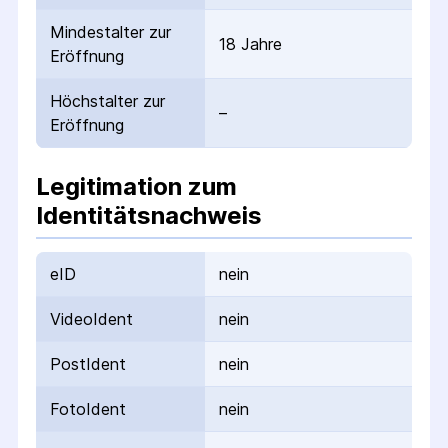
Mindestalter zur
18 Jahre
Eröffnung
Höchstalter zur
–
Eröffnung
Legitimation zum
Identitätsnachweis
eID
nein
VideoIdent
nein
PostIdent
nein
FotoIdent
nein