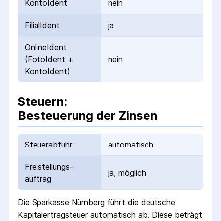
KontoIdent
nein
FilialIdent
ja
OnlineIdent
(FotoIdent +
nein
KontoIdent)
Steuern:
Besteuerung der Zinsen
Steuerabfuhr
automatisch
Freistellungs­
ja, möglich
auftrag
Die
Sparkasse Nürnberg
führt die deutsche
Kapital­ertrag­steuer automatisch ab. Diese beträgt