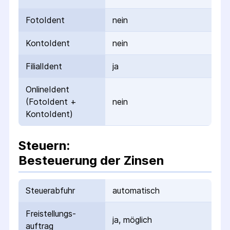
FotoIdent
nein
KontoIdent
nein
FilialIdent
ja
OnlineIdent
(FotoIdent +
nein
KontoIdent)
Steuern:
Besteuerung der Zinsen
Steuerabfuhr
automatisch
Freistellungs­
ja, möglich
auftrag