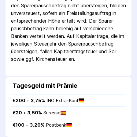
den Sparer­pausch­betrag nicht übersteigen, bleiben
unversteuert, sofern ein Freistellungs­auftrag in
entsprechender Höhe erteilt wird. Der Sparer­
pausch­betrag kann beliebig auf verschiedene
Banken verteilt werden. Auf Kapitalerträge, die im
jeweiligen Steuerjahr den Sparer­pausch­betrag
übersteigen, fallen Kapital­ertrag­steuer und Soli
sowie ggf. Kirchensteuer an.
Tagesgeld mit Prämie
€
200
 + 
3,75
%
ING Extra-Kont
€
20
 + 
3,50
%
Suresse
€
100
 + 
3,20
%
Postbank