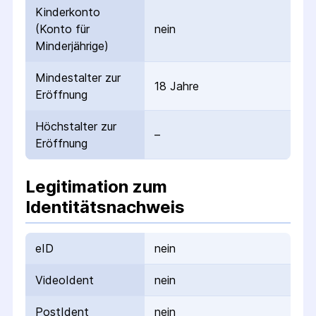
Kinderkonto
(Konto für
nein
Minderjährige)
Mindestalter zur
18 Jahre
Eröffnung
Höchstalter zur
–
Eröffnung
Legitimation zum
Identitätsnachweis
eID
nein
VideoIdent
nein
PostIdent
nein