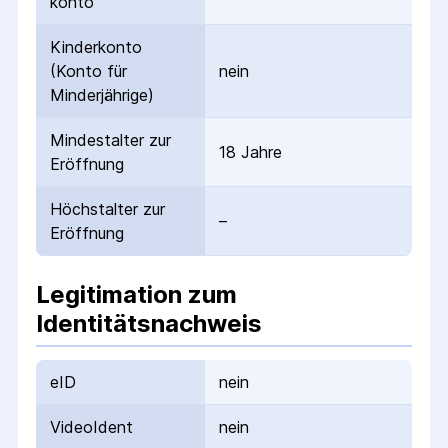
konto
Kinderkonto
(Konto für
nein
Minderjährige)
Mindestalter zur
18 Jahre
Eröffnung
Höchstalter zur
–
Eröffnung
Legitimation zum
Identitätsnachweis
eID
nein
VideoIdent
nein