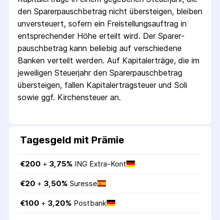
den Sparer­pausch­betrag nicht übersteigen, bleiben
unversteuert, sofern ein Freistellungs­auftrag in
entsprechender Höhe erteilt wird. Der Sparer­
pausch­betrag kann beliebig auf verschiedene
Banken verteilt werden. Auf Kapitalerträge, die im
jeweiligen Steuerjahr den Sparer­pausch­betrag
übersteigen, fallen Kapital­ertrag­steuer und Soli
sowie ggf. Kirchensteuer an.
Tagesgeld mit Prämie
€
200
 + 
3,75
%
ING Extra-Kont
€
20
 + 
3,50
%
Suresse
€
100
 + 
3,20
%
Postbank