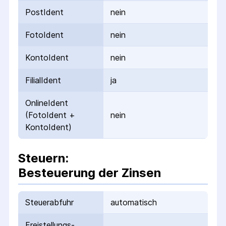
PostIdent
nein
FotoIdent
nein
KontoIdent
nein
FilialIdent
ja
OnlineIdent
(FotoIdent +
nein
KontoIdent)
Steuern:
Besteuerung der Zinsen
Steuerabfuhr
automatisch
Freistellungs­