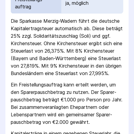
ja, möglich
auftrag
Die
Sparkasse Merzig-Wadern
führt die deutsche
Kapital­ertrag­steuer automatisch ab. Diese beträgt
25% zzgl. Solidaritäts­zuschlag (Soli) und ggf.
Kirchensteuer. Ohne Kirchensteuer ergibt sich eine
Steuerlast von 26,375%. Mit 8% Kirchensteuer
(Bayern und Baden-Württemberg) eine Steuerlast
von 27,819%. Mit 9% Kirchensteuer in den übrigen
Bundesländern eine Steuerlast von 27,995%.
Ein Freistellungs­auftrag kann erteilt werden, um
den Sparer­pausch­betrag zu nutzen. Der Sparer­
pausch­betrag beträgt €1.000 pro Person pro Jahr.
Bei zusammenveranlagten Ehepartnern oder
Lebenspartnern wird ein gemeinsamer Sparer­
pausch­betrag von €2.000 gewährt.
Kapitalerträge in einem gegebenen Steuerjahr, die