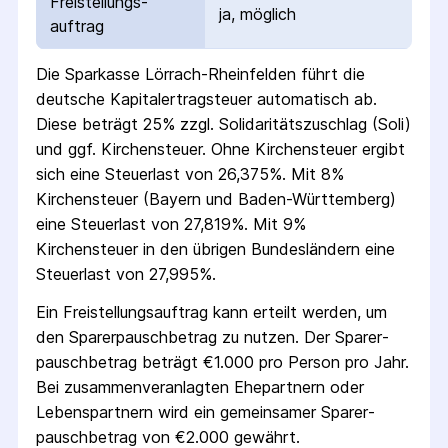
Freistellungs­
ja, möglich
auftrag
Die
Sparkasse Lörrach-Rheinfelden
führt die
deutsche Kapital­ertrag­steuer automatisch ab.
Diese beträgt 25% zzgl. Solidaritäts­zuschlag (Soli)
und ggf. Kirchensteuer. Ohne Kirchensteuer ergibt
sich eine Steuerlast von 26,375%. Mit 8%
Kirchensteuer (Bayern und Baden-Württemberg)
eine Steuerlast von 27,819%. Mit 9%
Kirchensteuer in den übrigen Bundesländern eine
Steuerlast von 27,995%.
Ein Freistellungs­auftrag kann erteilt werden, um
den Sparer­pausch­betrag zu nutzen. Der Sparer­
pausch­betrag beträgt €1.000 pro Person pro Jahr.
Bei zusammenveranlagten Ehepartnern oder
Lebenspartnern wird ein gemeinsamer Sparer­
pausch­betrag von €2.000 gewährt.