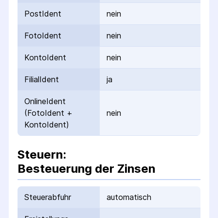
PostIdent
nein
FotoIdent
nein
KontoIdent
nein
FilialIdent
ja
OnlineIdent
(FotoIdent +
nein
KontoIdent)
Steuern:
Besteuerung der Zinsen
Steuerabfuhr
automatisch