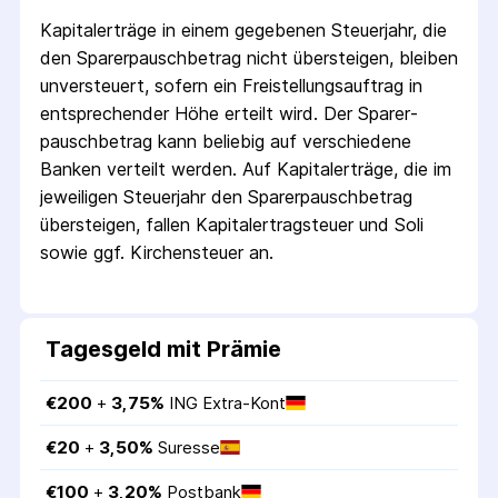
Kapitalerträge in einem gegebenen Steuerjahr, die
den Sparer­pausch­betrag nicht übersteigen, bleiben
unversteuert, sofern ein Freistellungs­auftrag in
entsprechender Höhe erteilt wird. Der Sparer­
pausch­betrag kann beliebig auf verschiedene
Banken verteilt werden. Auf Kapitalerträge, die im
jeweiligen Steuerjahr den Sparer­pausch­betrag
übersteigen, fallen Kapital­ertrag­steuer und Soli
sowie ggf. Kirchensteuer an.
Tagesgeld mit Prämie
€
200
 + 
3,75
%
ING Extra-Kont
€
20
 + 
3,50
%
Suresse
€
100
 + 
3,20
%
Postbank