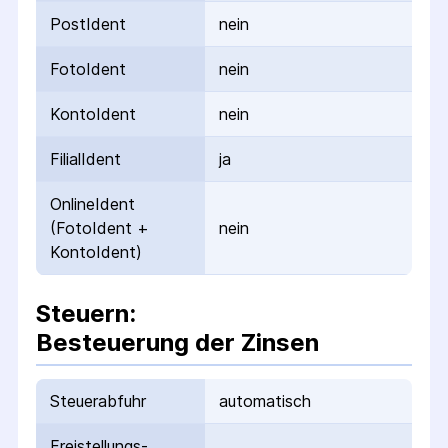
PostIdent
nein
FotoIdent
nein
KontoIdent
nein
FilialIdent
ja
OnlineIdent
(FotoIdent +
nein
KontoIdent)
Steuern:
Besteuerung der Zinsen
Steuerabfuhr
automatisch
Freistellungs­