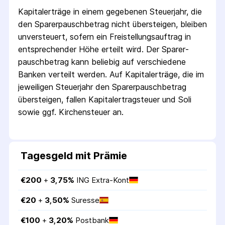
Kapitalerträge in einem gegebenen Steuerjahr, die
den Sparer­pausch­betrag nicht übersteigen, bleiben
unversteuert, sofern ein Freistellungs­auftrag in
entsprechender Höhe erteilt wird. Der Sparer­
pausch­betrag kann beliebig auf verschiedene
Banken verteilt werden. Auf Kapitalerträge, die im
jeweiligen Steuerjahr den Sparer­pausch­betrag
übersteigen, fallen Kapital­ertrag­steuer und Soli
sowie ggf. Kirchensteuer an.
Tagesgeld mit Prämie
€
200
 + 
3,75
%
ING Extra-Kont
€
20
 + 
3,50
%
Suresse
€
100
 + 
3,20
%
Postbank