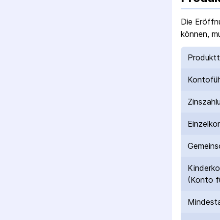
Die Eröffn
können, mu
Produkt
Kontofü
Zinszahl
Einzelko
Gemeinsc
Kinderk
(Konto f
Mindesta