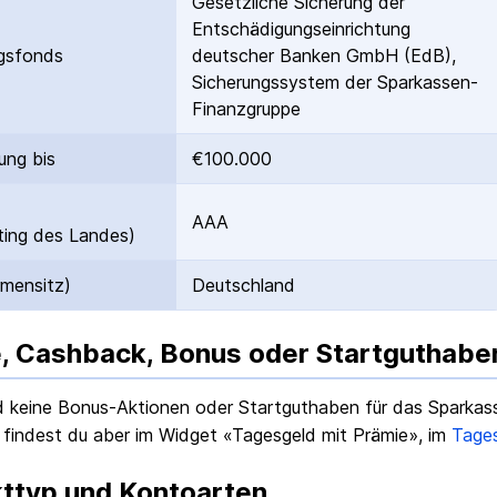
Gesetzliche Sicherung der
Entschädigungs­einrichtung
gs­fonds
deutscher Banken GmbH (EdB),
Sicherungssystem der Sparkassen-
Finanzgruppe
ung bis
€100.000
AAA
ing des Landes)
rmensitz)
Deutschland
, Cashback, Bonus oder Startguthabe
nd keine Bonus-Aktionen oder Startguthaben für das
Sparkas
 findest du aber im Widget «Tagesgeld mit Prämie», im
Tage
ttyp und Kontoarten