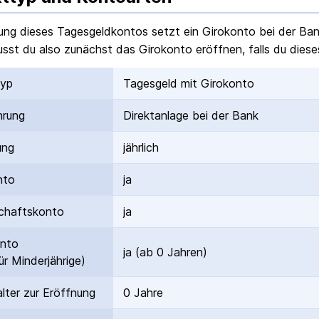
ung dieses Tagesgeldkontos setzt ein Girokonto bei der Ba
sst du also zunächst das Girokonto eröffnen, falls du dieses
typ
Tagesgeld mit Girokonto
hrung
Direktanlage bei der Bank
ung
jährlich
nto
ja
hafts­konto
ja
onto
ja (ab 0 Jahren)
ür Minderjährige)
lter zur Eröffnung
0 Jahre