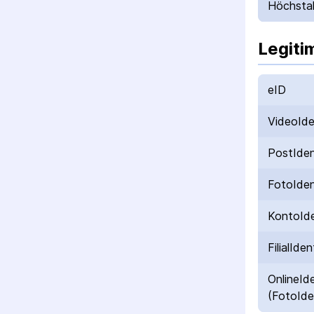
Höchstal
Legiti
eID
VideoId
PostIde
FotoIde
KontoId
FilialIden
OnlineId
(FotoIde