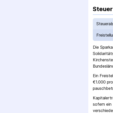
Steuer
Steuerab
Freistell
Die
Sparka
Solidaritä
Kirchenste
Bundesländ
Ein Freist
€1.000 pro
pausch­bet
Kapitalert
sofern ein 
verschiede