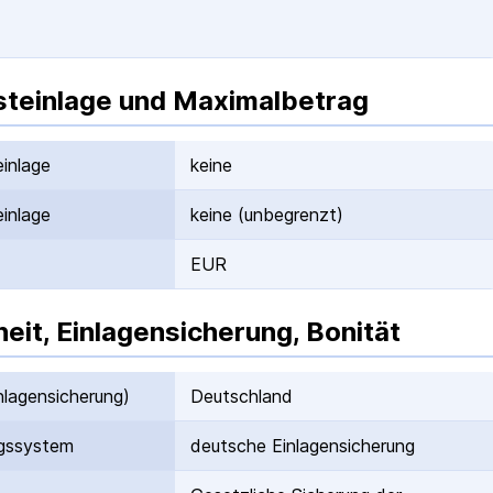
teinlage und Maximalbetrag
inlage
keine
inlage
keine (unbegrenzt)
EUR
heit, Einlagensicherung, Bonität
nlagen­sicherung)
Deutschland
gs­system
deutsche Einlagen­sicherung