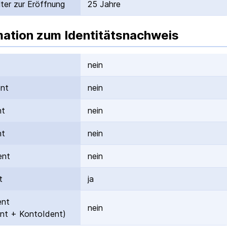
ter zur Eröffnung
25 Jahre
mation zum Identitätsnachweis
nein
ent
nein
nt
nein
nt
nein
ent
nein
t
ja
ent
nein
nt + KontoIdent)