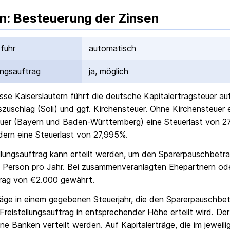
n: Besteuerung der Zinsen
fuhr
automatisch
ungs­auftrag
ja, möglich
sse Kaiserslautern
führt die deutsche Kapital­ertrag­steuer a
ts­zuschlag (Soli) und ggf. Kirchensteuer. Ohne Kirchensteuer
uer (Bayern und Baden-Württemberg) eine Steuerlast von 27
ern eine Steuerlast von 27,995%.
ellungs­auftrag kann erteilt werden, um den Sparer­pausch­betr
 Person pro Jahr. Bei zusammenveranlagten Ehepartnern od
rag von €2.000 gewährt.
räge in einem gegebenen Steuerjahr, die den Sparer­pausch­bet
Freistellungs­auftrag in entsprechender Höhe erteilt wird. Der
ne Banken verteilt werden. Auf Kapitalerträge, die im jeweili