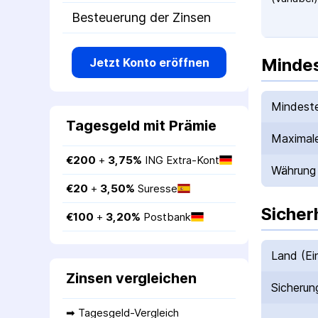
Besteuerung der Zinsen
Mindes
Jetzt Konto eröffnen
Mindeste
Tagesgeld mit Prämie
Maximale
€
200
 + 
3,75
%
ING Extra-Kont
Währung
€
20
 + 
3,50
%
Suresse
Sicher
€
100
 + 
3,20
%
Postbank
Land (Ei
Zinsen vergleichen
Sicherun
➡ 
Tagesgeld-Vergleich