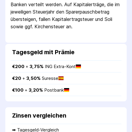
Banken verteilt werden. Auf Kapitalerträge, die im
jeweiligen Steuerjahr den Sparer­pausch­betrag
übersteigen, fallen Kapital­ertrag­steuer und Soli
sowie ggf. Kirchensteuer an.
Tagesgeld mit Prämie
€
200
 + 
3,75
%
ING Extra-Kont
€
20
 + 
3,50
%
Suresse
€
100
 + 
3,20
%
Postbank
Zinsen vergleichen
➡ 
Tagesgeld-Vergleich