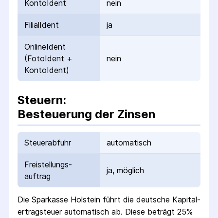
KontoIdent
nein
FilialIdent
ja
OnlineIdent
(FotoIdent +
nein
KontoIdent)
Steuern:
Besteuerung der Zinsen
Steuerabfuhr
automatisch
Freistellungs­
ja, möglich
auftrag
Die
Sparkasse Holstein
führt die deutsche Kapital­
ertrag­steuer automatisch ab. Diese beträgt 25%