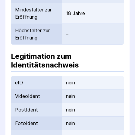
Mindestalter zur
18 Jahre
Eröffnung
Höchstalter zur
–
Eröffnung
Legitimation zum
Identitätsnachweis
eID
nein
VideoIdent
nein
PostIdent
nein
FotoIdent
nein