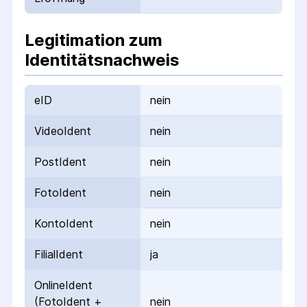
Legitimation zum
Identitätsnachweis
eID
nein
VideoIdent
nein
PostIdent
nein
FotoIdent
nein
KontoIdent
nein
FilialIdent
ja
OnlineIdent
(FotoIdent +
nein