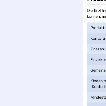
Die Eröffn
können, mu
Produkt
Kontofü
Zinszahl
Einzelko
Gemeinsc
Kinderk
(Konto f
Mindesta