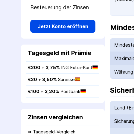
Besteuerung der Zinsen
Mindes
Jetzt Konto eröffnen
Mindeste
Tagesgeld mit Prämie
Maximale
€
200
 + 
3,75
%
ING Extra-Kont
Währung
€
20
 + 
3,50
%
Suresse
Sicher
€
100
 + 
3,20
%
Postbank
Land (Ei
Zinsen vergleichen
Sicherun
➡ 
Tagesgeld-Vergleich