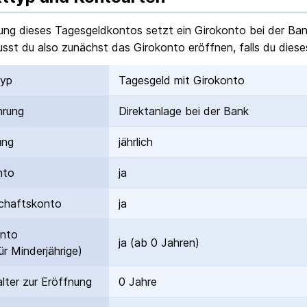
ung dieses Tagesgeldkontos setzt ein Girokonto bei der Ba
sst du also zunächst das Girokonto eröffnen, falls du dieses
typ
Tagesgeld mit Girokonto
hrung
Direktanlage bei der Bank
ung
jährlich
nto
ja
hafts­konto
ja
onto
ja (ab 0 Jahren)
ür Minderjährige)
lter zur Eröffnung
0 Jahre