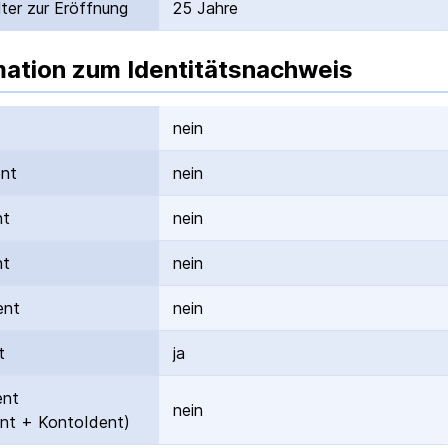
ter zur Eröffnung
25 Jahre
mation zum Identitätsnachweis
nein
ent
nein
nt
nein
nt
nein
ent
nein
t
ja
ent
nein
nt + KontoIdent)