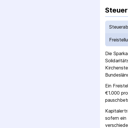
Steuer
Steuerab
Freistell
Die
Sparka
Solidaritä
Kirchenste
Bundesländ
Ein Freist
€1.000 pro
pausch­bet
Kapitalert
sofern ein 
verschiede