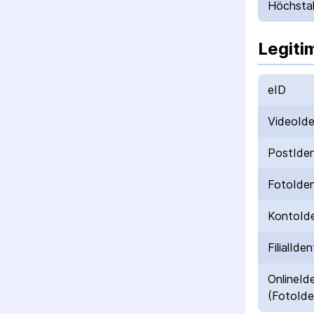
Höchstal
Legiti
eID
VideoId
PostIde
FotoIde
KontoId
FilialIden
OnlineId
(FotoIde