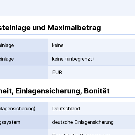
teinlage und Maximalbetrag
inlage
keine
inlage
keine (unbegrenzt)
EUR
heit, Einlagensicherung, Bonität
nlagen­sicherung)
Deutschland
gs­system
deutsche Einlagen­sicherung