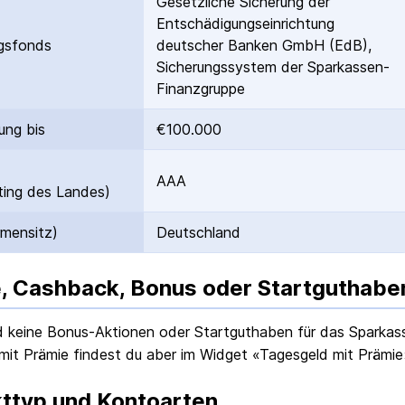
Gesetzliche Sicherung der
Entschädigungs­einrichtung
gs­fonds
deutscher Banken GmbH (EdB),
Sicherungssystem der Sparkassen-
Finanzgruppe
ung bis
€100.000
AAA
ing des Landes)
rmensitz)
Deutschland
, Cashback, Bonus oder Startguthabe
nd keine Bonus-Aktionen oder Startguthaben für das
Sparkas
mit Prämie findest du aber im Widget «Tagesgeld mit Prämie
ttyp und Kontoarten