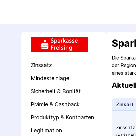
Spar
Die Sparka
Zinssatz
der Region
eines star
Mindesteinlage
Aktuel
Sicherheit & Bonität
Prämie & Cashback
Zinsart
Produkttyp & Kontoarten
Zinssatz
Legitimation
(variabel)