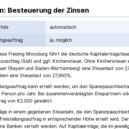
n: Besteuerung der Zinsen
fuhr
automatisch
ungs­auftrag
ja, möglich
sse Freising Moosburg
führt die deutsche Kapital­ertrag­ste
ts­zuschlag (Soli) und ggf. Kirchensteuer. Ohne Kirchensteuer
uer (Bayern und Baden-Württemberg) eine Steuerlast von 27
ern eine Steuerlast von 27,995%.
ellungs­auftrag kann erteilt werden, um den Sparer­pausch­betr
 Person pro Jahr. Bei zusammenveranlagten Ehepartnern od
rag von €2.000 gewährt.
räge in einem gegebenen Steuerjahr, die den Sparer­pausch­bet
Freistellungs­auftrag in entsprechender Höhe erteilt wird. Der
ne Banken verteilt werden. Auf Kapitalerträge, die im jeweili