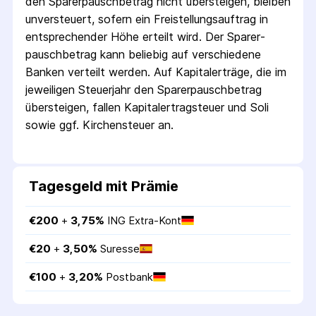
den Sparer­pausch­betrag nicht übersteigen, bleiben
unversteuert, sofern ein Freistellungs­auftrag in
entsprechender Höhe erteilt wird. Der Sparer­
pausch­betrag kann beliebig auf verschiedene
Banken verteilt werden. Auf Kapitalerträge, die im
jeweiligen Steuerjahr den Sparer­pausch­betrag
übersteigen, fallen Kapital­ertrag­steuer und Soli
sowie ggf. Kirchensteuer an.
Tagesgeld mit Prämie
€
200
 + 
3,75
%
ING Extra-Kont
€
20
 + 
3,50
%
Suresse
€
100
 + 
3,20
%
Postbank