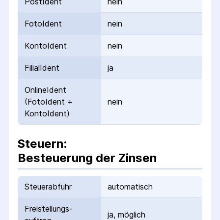
PostIdent
nein
FotoIdent
nein
KontoIdent
nein
FilialIdent
ja
OnlineIdent
(FotoIdent +
nein
KontoIdent)
Steuern:
Besteuerung der Zinsen
Steuerabfuhr
automatisch
Freistellungs­
ja, möglich