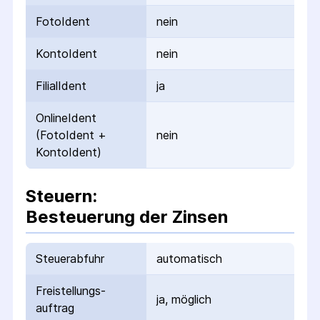
FotoIdent
nein
KontoIdent
nein
FilialIdent
ja
OnlineIdent
(FotoIdent +
nein
KontoIdent)
Steuern:
Besteuerung der Zinsen
Steuerabfuhr
automatisch
Freistellungs­
ja, möglich
auftrag