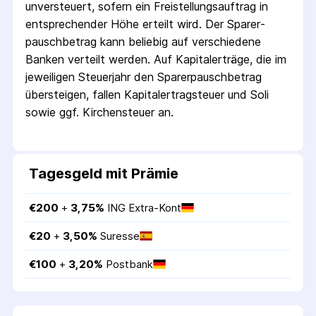
unversteuert, sofern ein Freistellungs­auftrag in
entsprechender Höhe erteilt wird. Der Sparer­
pausch­betrag kann beliebig auf verschiedene
Banken verteilt werden. Auf Kapitalerträge, die im
jeweiligen Steuerjahr den Sparer­pausch­betrag
übersteigen, fallen Kapital­ertrag­steuer und Soli
sowie ggf. Kirchensteuer an.
Tagesgeld mit Prämie
€
200
 + 
3,75
%
ING Extra-Kont
€
20
 + 
3,50
%
Suresse
€
100
 + 
3,20
%
Postbank