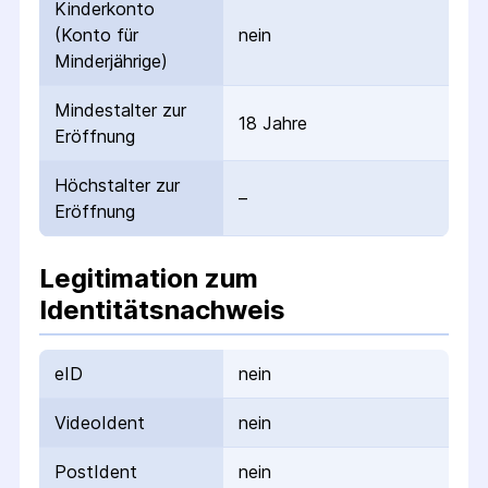
Kinderkonto
(Konto für
nein
Minderjährige)
Mindestalter zur
18 Jahre
Eröffnung
Höchstalter zur
–
Eröffnung
Legitimation zum
Identitätsnachweis
eID
nein
VideoIdent
nein
PostIdent
nein