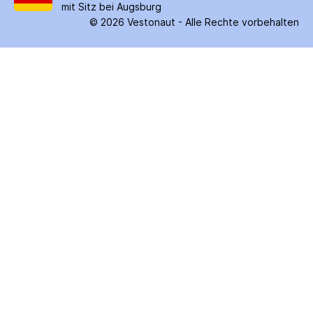
mit Sitz bei Augsburg
©
2026
Vestonaut -
Alle Rechte vorbehalten