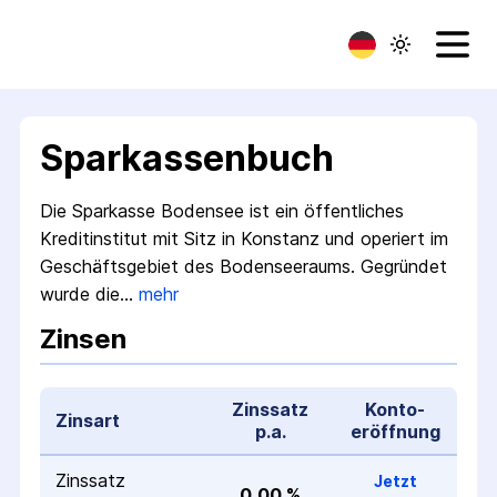
Sparkassenbuch
Die Sparkasse Bodensee ist ein öffentliches
Kredit­institut mit Sitz in Konstanz und operiert im
Geschäfts­gebiet des Bodensee­raums. Gegründet
wurde die…
mehr
Zinsen
Zinssatz
Konto­
Zinsart
p.a.
eröffnung
Zinssatz
Jetzt
0,00 %