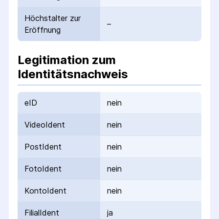
Höchstalter zur
–
Eröffnung
Legitimation zum
Identitätsnachweis
eID
nein
VideoIdent
nein
PostIdent
nein
FotoIdent
nein
KontoIdent
nein
FilialIdent
ja