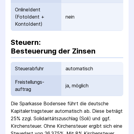
OnlineIdent
(FotoIdent +
nein
KontoIdent)
Steuern:
Besteuerung der Zinsen
Steuerabfuhr
automatisch
Freistellungs­
ja, möglich
auftrag
Die
Sparkasse Bodensee
führt die deutsche
Kapital­ertrag­steuer automatisch ab. Diese beträgt
25% zzgl. Solidaritäts­zuschlag (Soli) und ggf.
Kirchensteuer. Ohne Kirchensteuer ergibt sich eine
Steuerlast von 26,375%. Mit 8% Kirchensteuer