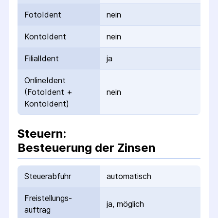
FotoIdent
nein
KontoIdent
nein
FilialIdent
ja
OnlineIdent
(FotoIdent +
nein
KontoIdent)
Steuern:
Besteuerung der Zinsen
Steuerabfuhr
automatisch
Freistellungs­
ja, möglich
auftrag