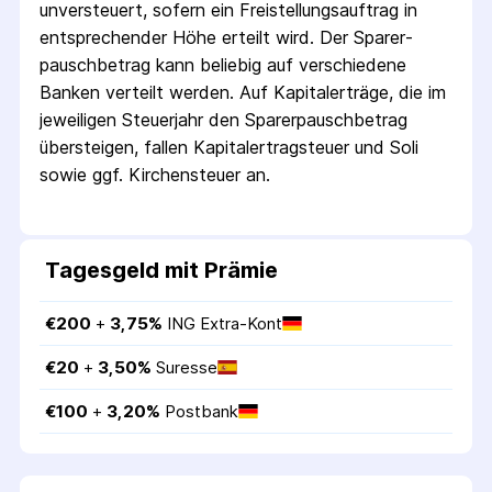
unversteuert, sofern ein Freistellungs­auftrag in
entsprechender Höhe erteilt wird. Der Sparer­
pausch­betrag kann beliebig auf verschiedene
Banken verteilt werden. Auf Kapitalerträge, die im
jeweiligen Steuerjahr den Sparer­pausch­betrag
übersteigen, fallen Kapital­ertrag­steuer und Soli
sowie ggf. Kirchensteuer an.
Tagesgeld mit Prämie
€
200
 + 
3,75
%
ING Extra-Kont
€
20
 + 
3,50
%
Suresse
€
100
 + 
3,20
%
Postbank