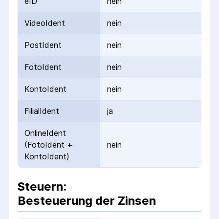
eID
nein
VideoIdent
nein
PostIdent
nein
FotoIdent
nein
KontoIdent
nein
FilialIdent
ja
OnlineIdent
(FotoIdent +
nein
KontoIdent)
Steuern:
Besteuerung der Zinsen