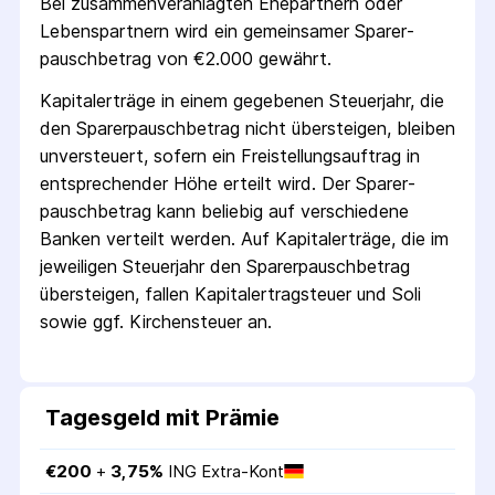
Bei zusammenveranlagten Ehepartnern oder
Lebenspartnern wird ein gemeinsamer Sparer­
pausch­betrag von €2.000 gewährt.
Kapitalerträge in einem gegebenen Steuerjahr, die
den Sparer­pausch­betrag nicht übersteigen, bleiben
unversteuert, sofern ein Freistellungs­auftrag in
entsprechender Höhe erteilt wird. Der Sparer­
pausch­betrag kann beliebig auf verschiedene
Banken verteilt werden. Auf Kapitalerträge, die im
jeweiligen Steuerjahr den Sparer­pausch­betrag
übersteigen, fallen Kapital­ertrag­steuer und Soli
sowie ggf. Kirchensteuer an.
Tagesgeld mit Prämie
€
200
 + 
3,75
%
ING Extra-Kont