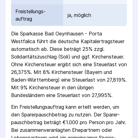
Freistellungs­
ja, möglich
auftrag
Die
Sparkasse Bad Oeynhausen - Porta
Westfalica
führt die deutsche Kapital­ertrag­steuer
automatisch ab. Diese beträgt 25% zzgl.
Solidaritäts­zuschlag (Soli) und ggf. Kirchensteuer.
Ohne Kirchensteuer ergibt sich eine Steuerlast von
26,375%. Mit 8% Kirchensteuer (Bayern und
Baden-Württemberg) eine Steuerlast von 27,819%.
Mit 9% Kirchensteuer in den übrigen
Bundesländern eine Steuerlast von 27,995%.
Ein Freistellungs­auftrag kann erteilt werden, um
den Sparer­pausch­betrag zu nutzen. Der Sparer­
pausch­betrag beträgt €1.000 pro Person pro Jahr.
Bei zusammenveranlagten Ehepartnern oder
Lebenspartnern wird ein gemeinsamer Sparer­