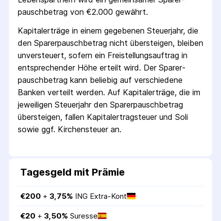
pausch­betrag von €2.000 gewährt.
Kapitalerträge in einem gegebenen Steuerjahr, die
den Sparer­pausch­betrag nicht übersteigen, bleiben
unversteuert, sofern ein Freistellungs­auftrag in
entsprechender Höhe erteilt wird. Der Sparer­
pausch­betrag kann beliebig auf verschiedene
Banken verteilt werden. Auf Kapitalerträge, die im
jeweiligen Steuerjahr den Sparer­pausch­betrag
übersteigen, fallen Kapital­ertrag­steuer und Soli
sowie ggf. Kirchensteuer an.
Tagesgeld mit Prämie
€
200
 + 
3,75
%
ING Extra-Kont
€
20
 + 
3,50
%
Suresse