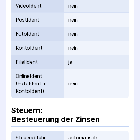
VideoIdent
nein
PostIdent
nein
FotoIdent
nein
KontoIdent
nein
FilialIdent
ja
OnlineIdent
(FotoIdent +
nein
KontoIdent)
Steuern:
Besteuerung der Zinsen
Steuerabfuhr
automatisch