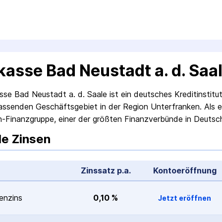
kasse Bad Neustadt a. d. Sa
sse Bad Neustadt a. d. Saale ist ein deutsches Kreditinstitu
ssenden Geschäftsgebiet in der Region Unterfranken. Als eige
-Finanzgruppe, einer der größten Finanzverbünde in Deuts
le Zinsen
Zinssatz p.a.
Konto­eröffnung
n­zins
0,10 %
Jetzt eröffnen