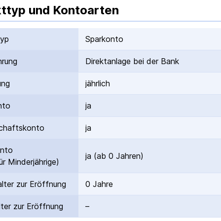
ttyp und Kontoarten
typ
Sparkonto
hrung
Direktanlage bei der Bank
ung
jährlich
nto
ja
hafts­konto
ja
onto
ja (ab 0 Jahren)
ür Minderjährige)
lter zur Eröffnung
0 Jahre
ter zur Eröffnung
–