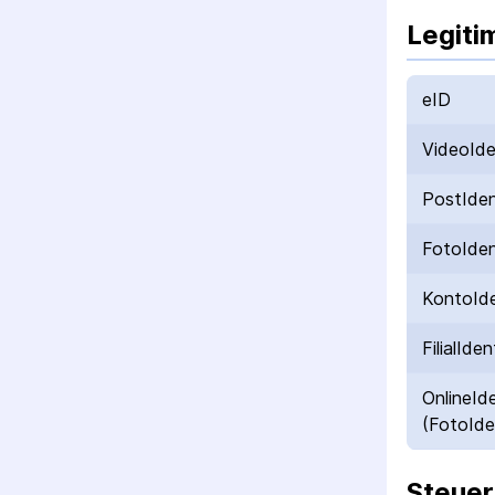
Legiti
eID
VideoId
PostIde
FotoIde
KontoId
FilialIden
OnlineId
(FotoIde
Steuer