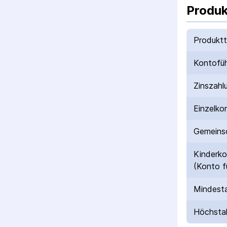
Produk
Produkt
Kontofü
Zinszahl
Einzelko
Gemeinsc
Kinderk
(Konto f
Mindesta
Höchstal