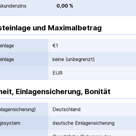
­kunden­zins
0,00 %
teinlage und Maximalbetrag
inlage
€1
inlage
keine (unbegrenzt)
EUR
heit, Einlagensicherung, Bonität
nlagen­sicherung)
Deutschland
gs­system
deutsche Einlagen­sicherung