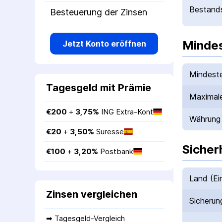
Bestands
Besteuerung der Zinsen
Mindes
Jetzt Konto eröffnen
Mindeste
Tagesgeld mit Prämie
Maximale
€
200
 + 
3,75
%
ING Extra-Kont
Währung
€
20
 + 
3,50
%
Suresse
Sicher
€
100
 + 
3,20
%
Postbank
Land (Ei
Zinsen vergleichen
Sicherun
➡ 
Tagesgeld-Vergleich