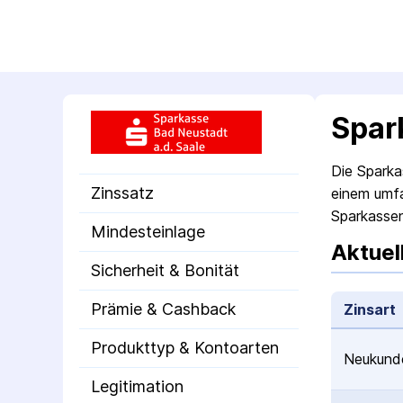
Spar
Die Sparka
Zinssatz
einem umfa
Sparkassen
Mindesteinlage
Aktuel
Sicherheit & Bonität
Prämie & Cashback
Zinsart
Produkttyp & Kontoarten
Neukunde
Legitimation