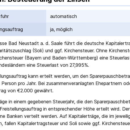
fuhr
automatisch
ungs­auftrag
ja, möglich
sse Bad Neustadt a. d. Saale
führt die deutsche Kapital­ert
daritäts­zuschlag (Soli) und ggf. Kirchensteuer. Ohne Kirchens
chensteuer (Bayern und Baden-Württemberg) eine Steuerlast
ndesländern eine Steuerlast von 27,995%.
ellungs­auftrag kann erteilt werden, um den Sparer­pausch­betr
 Person pro Jahr. Bei zusammenveranlagten Ehepartnern od
rag von €2.000 gewährt.
räge in einem gegebenen Steuerjahr, die den Sparer­pausch­bet
Freistellungs­auftrag in entsprechender Höhe erteilt wird. Der
ne Banken verteilt werden. Auf Kapitalerträge, die im jeweili
, fallen Kapital­ertrag­steuer und Soli sowie ggf. Kirchensteue