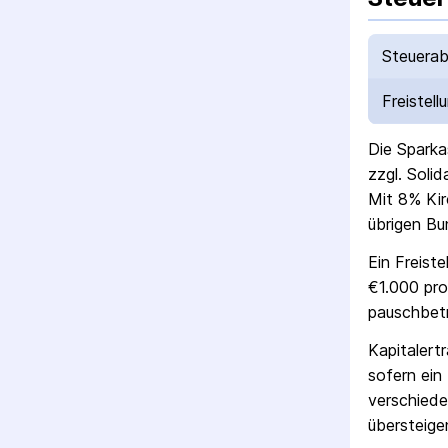
Steuerab
Freistell
Die
Sparka
zzgl. Soli
Mit 8% Kir
übrigen Bu
Ein Freist
€1.000 pro
pausch­bet
Kapitalert
sofern ein 
verschiede
übersteigen