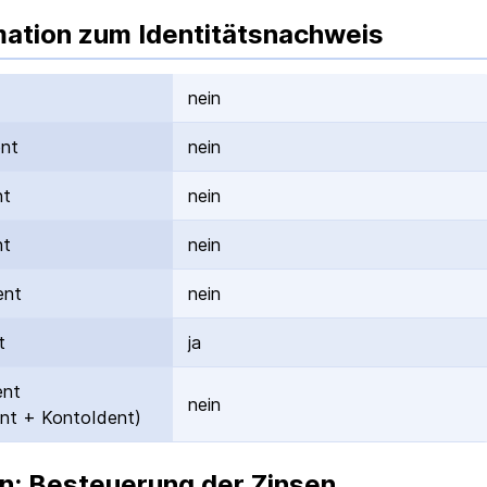
mation zum Identitätsnachweis
nein
ent
nein
nt
nein
nt
nein
ent
nein
t
ja
ent
nein
nt + KontoIdent)
n: Besteuerung der Zinsen