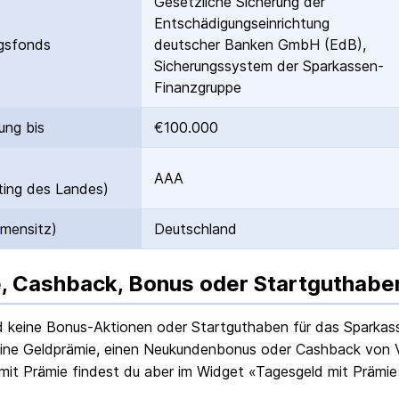
Gesetzliche Sicherung der
Entschädigungs­einrichtung
gs­fonds
deutscher Banken GmbH (EdB),
Sicherungssystem der Sparkassen-
Finanzgruppe
ung bis
€100.000
AAA
ing des Landes)
rmensitz)
Deutschland
, Cashback, Bonus oder Startguthabe
nd keine Bonus-Aktionen oder Startguthaben für das
Sparkas
ine Geldprämie, einen Neukundenbonus oder Cashback von Ve
mit Prämie findest du aber im Widget «Tagesgeld mit Prämie