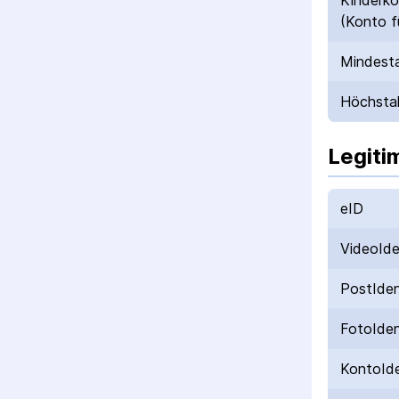
Kinderk
(Konto f
Mindesta
Höchstal
Legiti
eID
VideoId
PostIde
FotoIde
KontoId