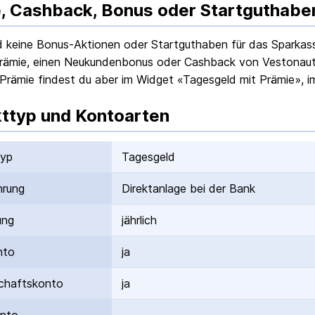
, Cashback, Bonus oder Startguthabe
nd keine Bonus-Aktionen oder Startguthaben für das
Sparkas
rämie, einen Neukundenbonus oder Cashback von Vestonaut g
Prämie findest du aber im Widget «Tagesgeld mit Prämie», i
ttyp und Kontoarten
typ
Tagesgeld
hrung
Direktanlage bei der Bank
ung
jährlich
nto
ja
hafts­konto
ja