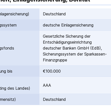
nlagen­sicherung)
Deutschland
gs­system
deutsche Einlagen­sicherung
Gesetzliche Sicherung der
Entschädigungs­einrichtung
gs­fonds
deutscher Banken GmbH (EdB),
Sicherungssystem der Sparkassen-
Finanzgruppe
ung bis
€100.000
AAA
ing des Landes)
rmensitz)
Deutschland