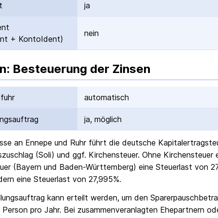
t
ja
ent
nein
nt + KontoIdent)
n: Besteuerung der Zinsen
fuhr
automatisch
ungs­auftrag
ja, möglich
sse an Ennepe und Ruhr
führt die deutsche Kapital­ertrag­st
ts­zuschlag (Soli) und ggf. Kirchensteuer. Ohne Kirchensteuer
uer (Bayern und Baden-Württemberg) eine Steuerlast von 27
ern eine Steuerlast von 27,995%.
ellungs­auftrag kann erteilt werden, um den Sparer­pausch­betr
 Person pro Jahr. Bei zusammenveranlagten Ehepartnern od