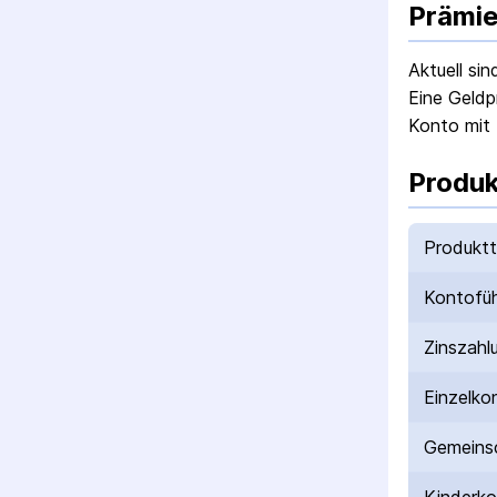
Prämie
Aktuell si
Eine Geldp
Konto mit 
Produk
Produkt
Kontofü
Zinszahl
Einzelko
Gemeinsc