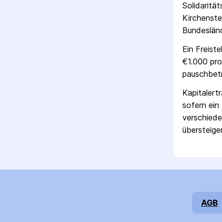
Solidaritä
Kirchenste
Bundesländ
Ein Freist
€1.000 pro
pausch­bet
Kapitalert
sofern ein 
verschiede
übersteigen
AGB