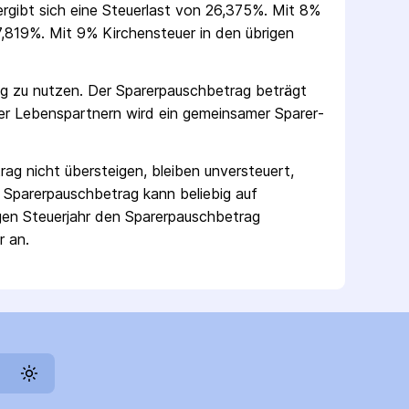
 ergibt sich eine Steuerlast von 26,375%. Mit 8%
,819%. Mit 9% Kirchensteuer in den übrigen
ag zu nutzen. Der Sparer­pausch­betrag beträgt
er Lebenspartnern wird ein gemeinsamer Sparer­
rag nicht übersteigen, bleiben unversteuert,
 Sparer­pausch­betrag kann beliebig auf
gen Steuerjahr den Sparer­pausch­betrag
r an.