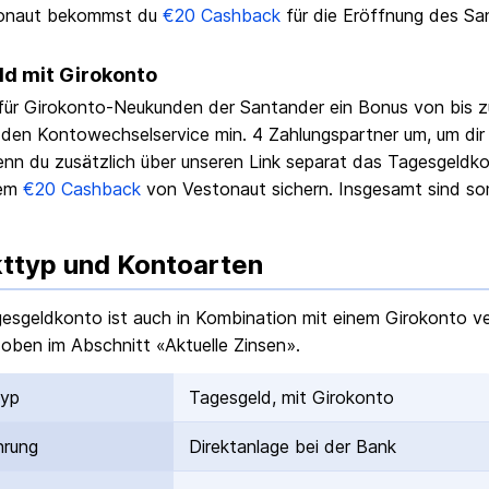
onaut bekommst du
€
20
Cashback
für die Eröffnung des
Sa
d mit Girokonto
 für
Girokonto
-Neukunden der
Santander
ein Bonus von bis z
 den Konto­wechsel­service min. 4 Zahlungs­partner um, um dir
n du zusätzlich über unseren Link separat das Tagesgeldk
dem
€
20
Cashback
von Vestonaut sichern. Insgesamt sind som
ttyp und Kontoarten
gesgeldkonto ist auch
in Kombination mit einem Girokonto
ve
 oben im Abschnitt «Aktuelle Zinsen».
typ
Tagesgeld, mit Girokonto
hrung
Direktanlage bei der Bank