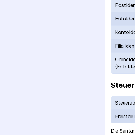
PostIde
FotoIde
KontoId
FilialIden
OnlineId
(FotoIde
Steuer
Steuerab
Freistell
Die
Santa