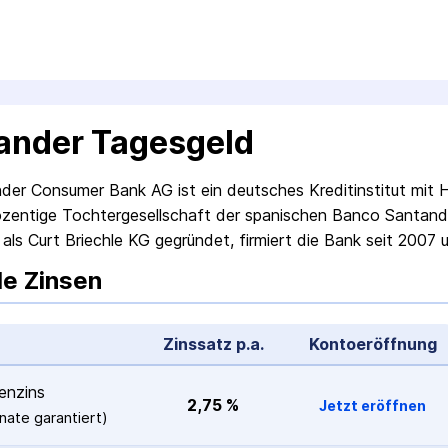
ander Tagesgeld
der Consumer Bank AG ist ein deutsches Kredit­institut mit
zentige Tochter­gesellschaft der spanischen Banco Santander
 als Curt Briechle KG gegründet, firmiert die Bank seit 2007
le Zinsen
Zinssatz p.a.
Konto­eröffnung
n­zins
2,75 %
Jetzt eröffnen
nate
 garantiert)