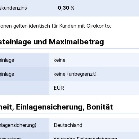
­kunden­zins
0,30 %
ionen gelten identisch für Kunden
mit Girokonto
.
teinlage und Maximalbetrag
inlage
keine
inlage
keine (unbegrenzt)
EUR
heit, Einlagensicherung, Bonität
nlagen­sicherung)
Deutschland