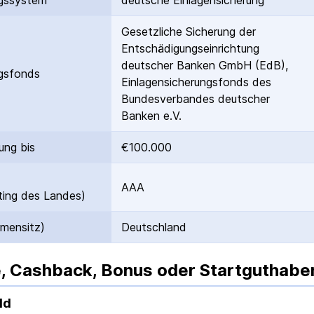
gs­system
deutsche Einlagen­sicherung
Gesetzliche Sicherung der
Entschädigungs­einrichtung
deutscher Banken GmbH (EdB),
gs­fonds
Einlagen­sicherungs­fonds des
Bundes­verbandes deutscher
Banken e.V.
ung bis
€100.000
AAA
ing des Landes)
rmensitz)
Deutschland
, Cashback, Bonus oder Startguthabe
ld