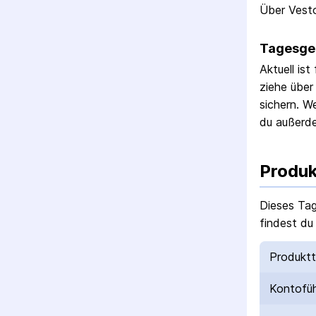
Über Vest
Tagesgel
Aktuell ist
ziehe über
sichern.
Wen
du außer
Produk
Dieses Ta
findest du
Produkt
Kontofü