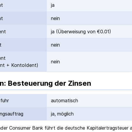
nt
ja
nt
nein
ent
ja (Überweisung von €0.01)
t
nein
ent
nein
nt + KontoIdent)
n: Besteuerung der Zinsen
fuhr
automatisch
ungs­auftrag
ja, möglich
nder Consumer Bank
führt die deutsche Kapital­ertrag­steuer