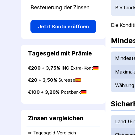
Besteuerung der Zinsen
Bestands
Die Kondit
Jetzt Konto eröffnen
Mindes
Tagesgeld mit Prämie
Mindeste
€
200
 + 
3,75
%
ING Extra-Kont
Maximale
€
20
 + 
3,50
%
Suresse
Währung
€
100
 + 
3,20
%
Postbank
Sicher
Zinsen vergleichen
Land (Ei
➡ 
Tagesgeld-Vergleich