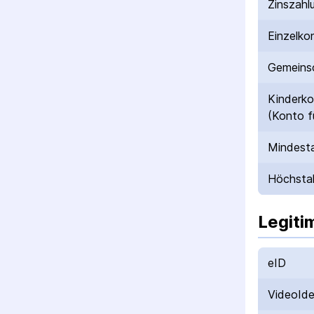
Zinszahl
Einzelko
Gemeinsc
Kinderk
(Konto f
Mindesta
Höchstal
Legiti
eID
VideoId