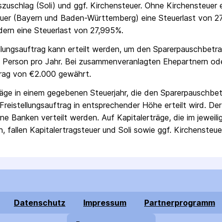
ts­zuschlag (Soli) und ggf. Kirchensteuer. Ohne Kirchensteuer
uer (Bayern und Baden-Württemberg) eine Steuerlast von 27
ern eine Steuerlast von 27,995%.
ellungs­auftrag kann erteilt werden, um den Sparer­pausch­betr
 Person pro Jahr. Bei zusammenveranlagten Ehepartnern od
rag von €2.000 gewährt.
räge in einem gegebenen Steuerjahr, die den Sparer­pausch­bet
Freistellungs­auftrag in entsprechender Höhe erteilt wird. Der
ne Banken verteilt werden. Auf Kapitalerträge, die im jeweili
, fallen Kapital­ertrag­steuer und Soli sowie ggf. Kirchensteue
Datenschutz
Impressum
Partnerprogramm