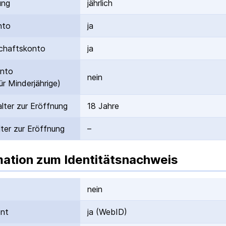
ung
jährlich
nto
ja
hafts­konto
ja
onto
nein
ür Minderjährige)
lter zur Eröffnung
18 Jahre
ter zur Eröffnung
–
mation zum Identitätsnachweis
nein
ent
ja (WebID)