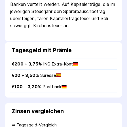
Banken verteilt werden. Auf Kapitalerträge, die im
jeweiligen Steuerjahr den Sparer­pausch­betrag
übersteigen, fallen Kapital­ertrag­steuer und Soli
sowie ggf. Kirchensteuer an.
Tagesgeld mit Prämie
€
200
 + 
3,75
%
ING Extra-Kont
€
20
 + 
3,50
%
Suresse
€
100
 + 
3,20
%
Postbank
Zinsen vergleichen
➡ 
Tagesgeld-Vergleich