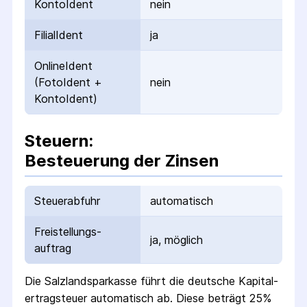
KontoIdent
nein
FilialIdent
ja
OnlineIdent
(FotoIdent +
nein
KontoIdent)
Steuern:
Besteuerung der Zinsen
Steuerabfuhr
automatisch
Freistellungs­
ja, möglich
auftrag
Die
Salzlandsparkasse
führt die deutsche Kapital­
ertrag­steuer automatisch ab. Diese beträgt 25%