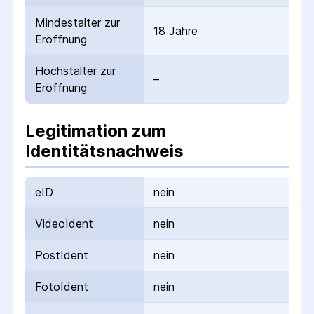
Mindestalter zur
18 Jahre
Eröffnung
Höchstalter zur
–
Eröffnung
Legitimation zum
Identitätsnachweis
eID
nein
VideoIdent
nein
PostIdent
nein
FotoIdent
nein