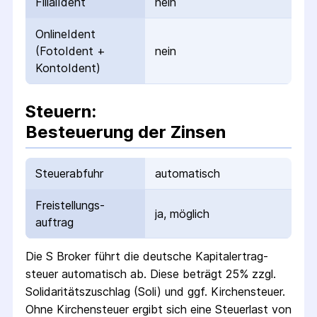
FilialIdent
nein
OnlineIdent
(FotoIdent +
nein
KontoIdent)
Steuern:
Besteuerung der Zinsen
Steuerabfuhr
automatisch
Freistellungs­
ja, möglich
auftrag
Die
S Broker
führt die deutsche Kapital­ertrag­
steuer automatisch ab. Diese beträgt 25% zzgl.
Solidaritäts­zuschlag (Soli) und ggf. Kirchensteuer.
Ohne Kirchensteuer ergibt sich eine Steuerlast von