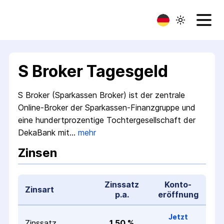
S Broker Tagesgeld
S Broker (Sparkassen Broker) ist der zentrale
Online-Broker der Sparkassen-Finanz­gruppe und
eine hundertprozentige Tochter­gesellschaft der
DekaBank mit…
mehr
Zinsen
Zinssatz
Konto­
Zinsart
p.a.
eröffnung
Jetzt
Zinssatz
1,50 %