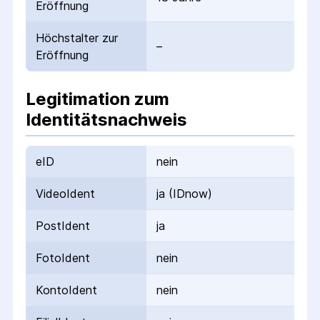
Eröffnung
Höchstalter zur
–
Eröffnung
Legitimation zum
Identitätsnachweis
eID
nein
VideoIdent
ja (IDnow)
PostIdent
ja
FotoIdent
nein
KontoIdent
nein