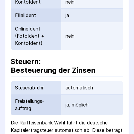
KontoIdent
nein
FilialIdent
ja
OnlineIdent
(FotoIdent +
nein
KontoIdent)
Steuern:
Besteuerung der Zinsen
Steuerabfuhr
automatisch
Freistellungs­
ja, möglich
auftrag
Die
Raiffeisenbank Wyhl
führt die deutsche
Kapital­ertrag­steuer automatisch ab. Diese beträgt