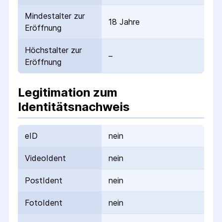
Mindestalter zur
18 Jahre
Eröffnung
Höchstalter zur
–
Eröffnung
Legitimation zum
Identitätsnachweis
eID
nein
VideoIdent
nein
PostIdent
nein
FotoIdent
nein