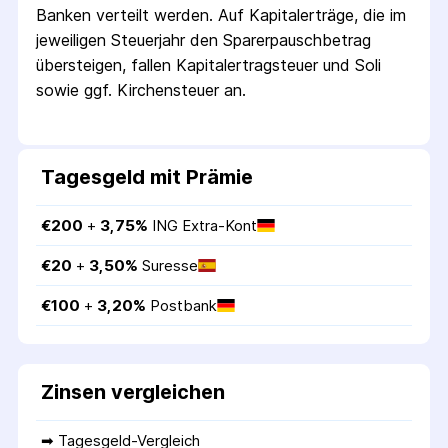
Banken verteilt werden. Auf Kapitalerträge, die im
jeweiligen Steuerjahr den Sparer­pausch­betrag
übersteigen, fallen Kapital­ertrag­steuer und Soli
sowie ggf. Kirchensteuer an.
Tagesgeld mit Prämie
€
200
 + 
3,75
%
ING Extra-Kont
€
20
 + 
3,50
%
Suresse
€
100
 + 
3,20
%
Postbank
Zinsen vergleichen
➡ 
Tagesgeld-Vergleich