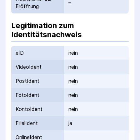
–
Eröffnung
Legitimation zum
Identitätsnachweis
eID
nein
VideoIdent
nein
PostIdent
nein
FotoIdent
nein
KontoIdent
nein
FilialIdent
ja
OnlineIdent