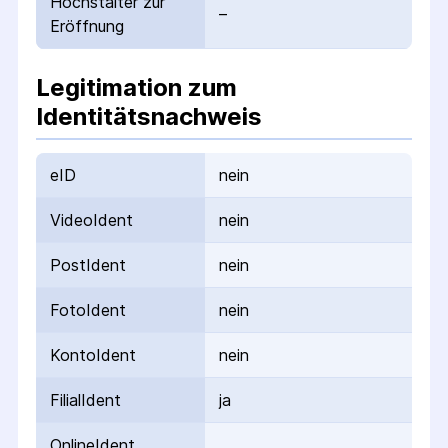
Höchstalter zur
–
Eröffnung
Legitimation zum
Identitätsnachweis
eID
nein
VideoIdent
nein
PostIdent
nein
FotoIdent
nein
KontoIdent
nein
FilialIdent
ja
OnlineIdent